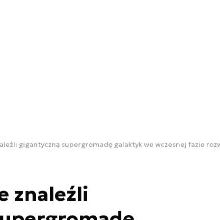
leźli gigantyczną supergromadę galaktyk we wczesnej fazie rozw
 znaleźli
supergromadę