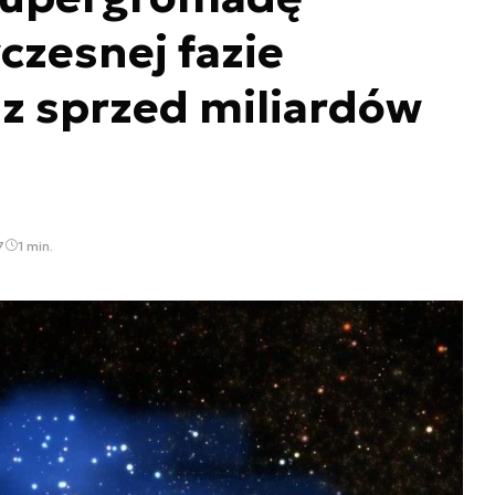
czesnej fazie
z sprzed miliardów
7
1 min.