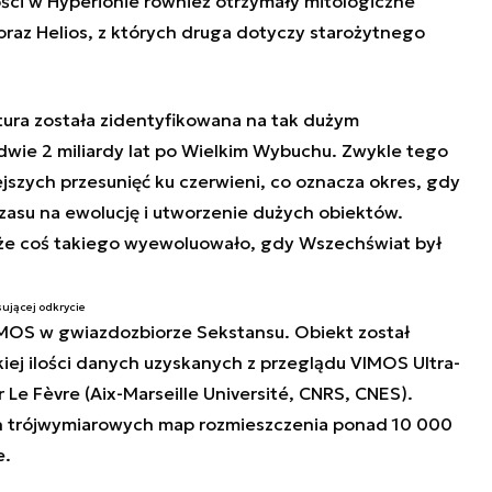
ści w Hyperionie również otrzymały mitologiczne
 oraz Helios, z których druga dotyczy starożytnego
ktura została zidentyfikowana na tak dużym
edwie 2 miliardy lat po Wielkim Wybuchu. Zwykle tego
ejszych przesunięć ku czerwieni, co oznacza okres, gdy
zasu na ewolucję i utworzenie dużych obiektów.
 że coś takiego wyewoluowało, gdy Wszechświat był
sującej odkrycie
MOS w gwiazdozbiorze Sekstansu. Obiekt został
kiej ilości danych uzyskanych z przeglądu VIMOS Ultra-
 Le Fèvre (Aix-Marseille Université, CNRS, CNES).
h trójwymiarowych map rozmieszczenia ponad 10 000
e.