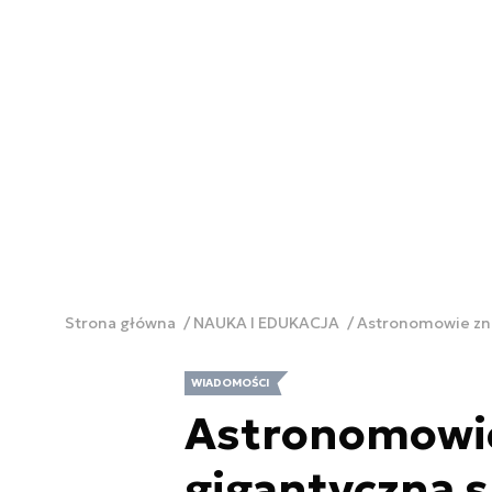
Strona główna
NAUKA I EDUKACJA
Astronomowie zna
WIADOMOŚCI
Astronomowie
gigantyczną 