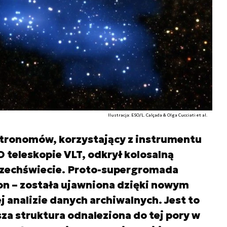
Ilustracja: ESO/L. Calçada & Olga Cucciati et al.
tronomów, korzystający z instrumentu
teleskopie VLT, odkrył kolosalną
zechświecie. Proto-supergromada
on – została ujawniona dzięki nowym
analizie danych archiwalnych. Jest to
za struktura odnaleziona do tej pory w