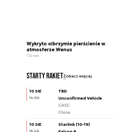
Wykryto olbrzymie pierścienie w
atmosferze Wenus
2 min.
Starty rakiet
Zobacz więcej
10 SIE
TBD
14:00
Unconfirmed Vehicle
CASC
China
10 SIE
Starlink (10-19)
16:49
Falcon 9