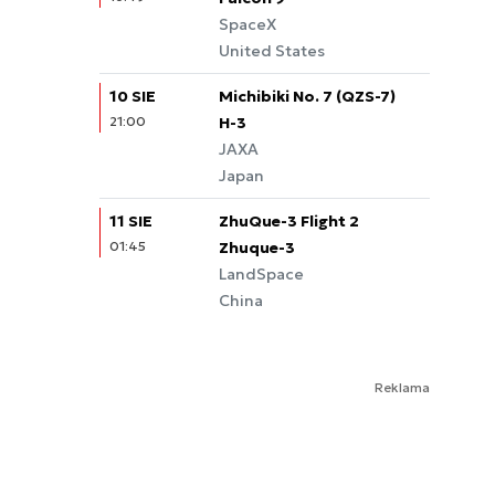
SpaceX
United States
10 SIE
Michibiki No. 7 (QZS-7)
21:00
Quasi-Zenith Satellite
H-3
System
JAXA
Japan
11 SIE
ZhuQue-3 Flight 2
01:45
Zhuque-3
LandSpace
China
Reklama