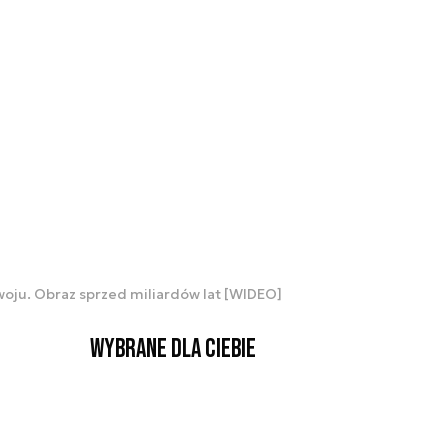
oju. Obraz sprzed miliardów lat [WIDEO]
Wybrane dla Ciebie