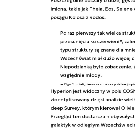
Poszczególne obszary o dużej gęsto
imiona, takie jak Theia, Eos, Selene
posągu Kolosa z Rodos.
Po raz pierwszy tak wielka stru
przesunięciu ku czerwieni*, zal
typu struktury są znane dla mni
Wszechświat miał dużo więcej c
Niepodzianką było zobaczenie,
względnie młody!
Olga Cucciati, pierwsza autorska publikacji opi
Hyperion jest widoczny w polu COS
zidentyfikowany dzięki analizie wiel
deep Survey, którym kierował Olivier
Przegląd ten dostarcza niebywałyc
galaktyk w odległym Wszechświeci