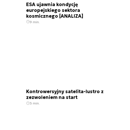
ESA ujawnia kondycję
europejskiego sektora
kosmicznego [ANALIZA]
9 min.
Kontrowersyjny satelita-lustro z
zezwoleniem na start
3 min.