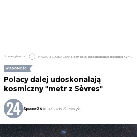
Strona główna
NAUKA I EDUKACJA
Polacy dalej udoskonalają kosmiczny "metr z Sèvres"
WIADOMOŚCI
Polacy dalej udoskonalają
kosmiczny "metr z Sèvres"
Space24
18.03.2019
1 min.