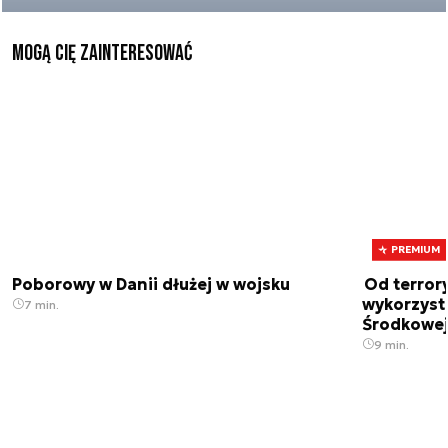
Mogą Cię zainteresować
PREMIUM
Poborowy w Danii dłużej w wojsku
Od terror
wykorzystu
7 min.
Środkowe
9 min.