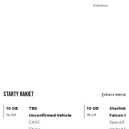
Reklama
Starty rakiet
Zobacz więcej
10 SIE
TBD
10 SIE
Starlink (
14:00
Unconfirmed Vehicle
16:49
Falcon 9
CASC
SpaceX
China
United St