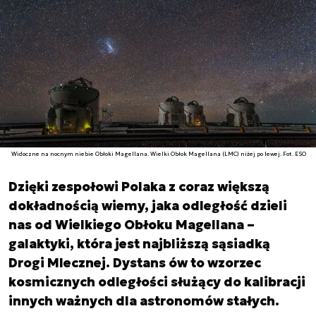
Widoczne na nocnym niebie Obłoki Magellana. Wielki Obłok Magellana (LMC) niżej po lewej. Fot. ESO
Dzięki zespołowi Polaka z coraz większą
dokładnością wiemy, jaka odległość dzieli
nas od Wielkiego Obłoku Magellana –
galaktyki, która jest najbliższą sąsiadką
Drogi Mlecznej. Dystans ów to wzorzec
kosmicznych odległości służący do kalibracji
innych ważnych dla astronomów stałych.