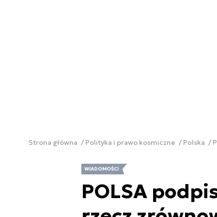
Strona główna
Polityka i prawo kosmiczne
Polska
P
WIADOMOŚCI
POLSA podpisa
rzecz zrówno