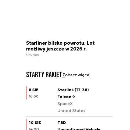
Starliner blisko powrotu. Lot
możliwy jeszcze w 2026 r.
3 min.
Starty rakiet
Zobacz więcej
8 SIE
Starlink (17-38)
16:00
Falcon 9
SpaceX
United States
10 SIE
TBD
14:00
Unconfirmed Vehicle