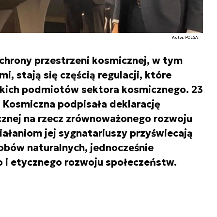
Autor. POLSA
hrony przestrzeni kosmicznej, w tym
, stają się częścią regulacji, które
skich podmiotów sektora kosmicznego. 23
a Kosmiczna podpisała deklarację
cznej na rzecz zrównoważonego rozwoju
ałaniom jej sygnatariuszy przyświecają
obów naturalnych, jednocześnie
 i etycznego rozwoju społeczeństw.