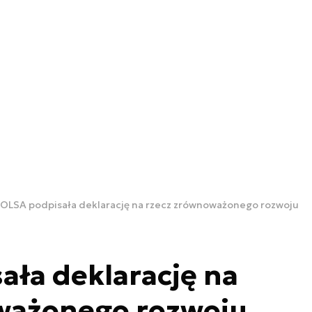
OLSA podpisała deklarację na rzecz zrównoważonego rozwoju
ła deklarację na
ważonego rozwoju