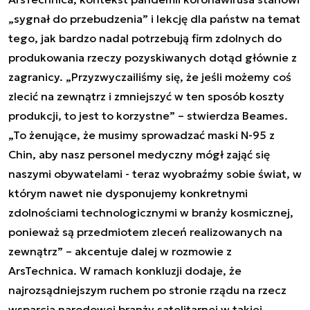
„sygnał do przebudzenia” i lekcję dla państw na temat
tego, jak bardzo nadal potrzebują firm zdolnych do
produkowania rzeczy pozyskiwanych dotąd głównie z
zagranicy. „Przyzwyczailiśmy się, że jeśli możemy coś
zlecić na zewnątrz i zmniejszyć w ten sposób koszty
produkcji, to jest to korzystne” – stwierdza Beames.
„To żenujące, że musimy sprowadzać maski N-95 z
Chin, aby nasz personel medyczny mógł zająć się
naszymi obywatelami - teraz wyobraźmy sobie świat, w
którym nawet nie dysponujemy konkretnymi
zdolnościami technologicznymi w branży kosmicznej,
ponieważ są przedmiotem zleceń realizowanych na
zewnątrz” – akcentuje dalej w rozmowie z
ArsTechnica. W ramach konkluzji dodaje, że
najrozsądniejszym ruchem po stronie rządu na rzecz
wsparcia narodowej branży satelitarnej w takiej