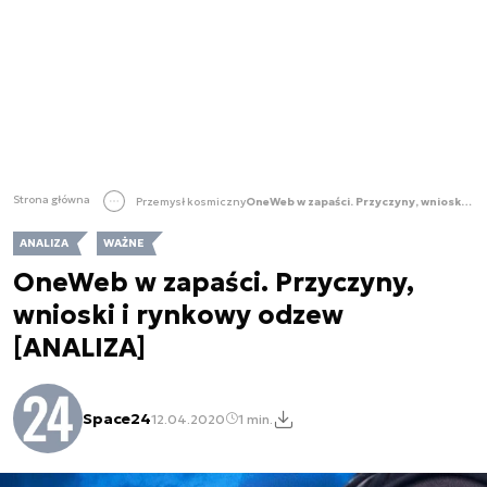
Strona główna
Przemysł kosmiczny
OneWeb w zapaści. Przyczyny, wnioski i rynkowy odzew [ANALIZA]
ANALIZA
WAŻNE
OneWeb w zapaści. Przyczyny,
wnioski i rynkowy odzew
[ANALIZA]
Space24
12.04.2020
1 min.