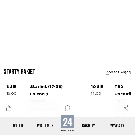
Starty rakiet
Zobacz więcej
8 SIE
Starlink (17-38)
10 SIE
TBD
16:00
Falcon 9
14:00
Unconfir
SpaceX
CASC
United States
China
Reklama
WIDEO
WIADOMOŚCI
RAKIETY
WYWIADY