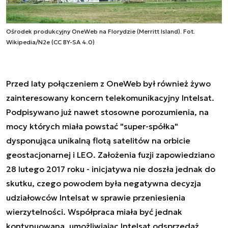
Ośrodek produkcyjny OneWeb na Florydzie (Merritt Island). Fot.
Wikipedia/N2e (CC BY-SA 4.0)
Przed laty połączeniem z OneWeb był również żywo
zainteresowany koncern telekomunikacyjny Intelsat.
Podpisywano już nawet stosowne porozumienia, na
mocy których miała powstać "super-spółka"
dysponująca unikalną flotą satelitów na orbicie
geostacjonarnej i LEO. Założenia fuzji zapowiedziano
28 lutego 2017 roku - inicjatywa nie doszła jednak do
skutku, czego powodem była negatywna decyzja
udziałowców Intelsat w sprawie przeniesienia
wierzytelności. Współpraca miała być jednak
kontynuowana, umożliwiając Intelsat odsprzedaż