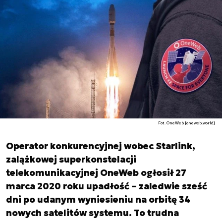
Fot. OneWeb [oneweb.world]
Operator konkurencyjnej wobec Starlink,
zalążkowej superkonstelacji
telekomunikacyjnej OneWeb ogłosił 27
marca 2020 roku upadłość – zaledwie sześć
dni po udanym wyniesieniu na orbitę 34
nowych satelitów systemu. To trudna