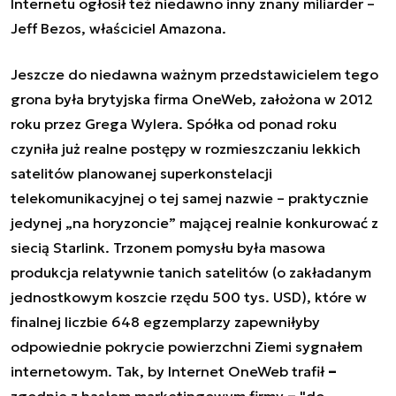
Internetu ogłosił też niedawno inny znany miliarder –
Jeff Bezos, właściciel Amazona.
Jeszcze do niedawna ważnym przedstawicielem tego
grona była brytyjska firma OneWeb, założona w 2012
roku przez Grega Wylera. Spółka od ponad roku
czyniła już realne postępy w rozmieszczaniu lekkich
satelitów planowanej superkonstelacji
telekomunikacyjnej o tej samej nazwie – praktycznie
jedynej „na horyzoncie” mającej realnie konkurować z
siecią Starlink. Trzonem pomysłu była masowa
produkcja relatywnie tanich satelitów (o zakładanym
jednostkowym koszcie rzędu 500 tys. USD), które w
finalnej liczbie 648 egzemplarzy zapewniłyby
odpowiednie pokrycie powierzchni Ziemi sygnałem
internetowym. Tak, by Internet OneWeb trafił
–
zgodnie z hasłem marketingowym firmy
–
"do