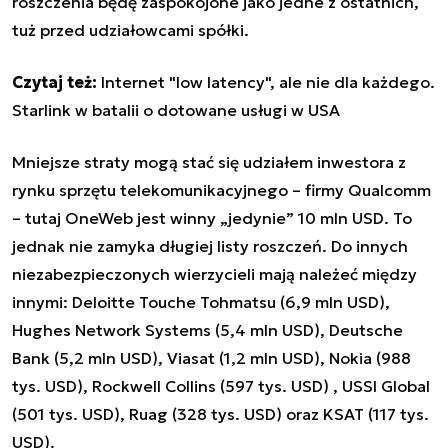
roszczenia będę zaspokojone jako jedne z ostatnich,
tuż przed udziałowcami spółki.
Czytaj też:
Internet "low latency", ale nie dla każdego.
Starlink w batalii o dotowane usługi w USA
Mniejsze straty mogą stać się udziałem inwestora z
rynku sprzętu telekomunikacyjnego – firmy Qualcomm
– tutaj OneWeb jest winny „jedynie” 10 mln USD. To
jednak nie zamyka długiej listy roszczeń. Do innych
niezabezpieczonych wierzycieli mają należeć między
innymi: Deloitte Touche Tohmatsu (6,9 mln USD),
Hughes Network Systems (5,4 mln USD), Deutsche
Bank (5,2 mln USD), Viasat (1,2 mln USD), Nokia (988
tys. USD), Rockwell Collins (597 tys. USD) , USSI Global
(501 tys. USD), Ruag (328 tys. USD) oraz KSAT (117 tys.
USD).