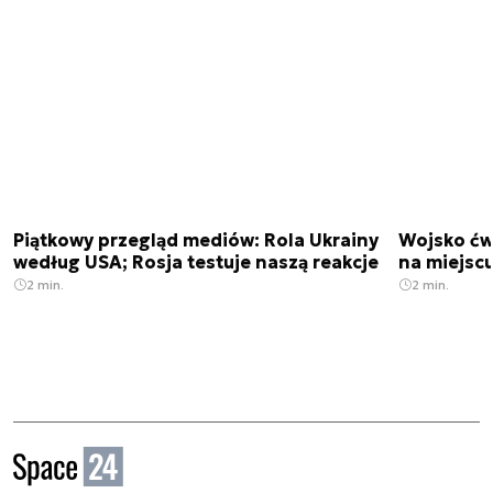
Piątkowy przegląd mediów: Rola Ukrainy
Wojsko ćwi
według USA; Rosja testuje naszą reakcje
na miejsc
2 min.
2 min.