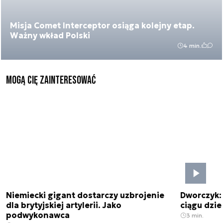
Misja Comet Interceptor osiąga kolejny etap.
Ważny wkład Polski
4 min.
Mogą Cię zainteresować
Niemiecki gigant dostarczy uzbrojenie
Dworczyk:
dla brytyjskiej artylerii. Jako
ciągu dzies
podwykonawca
3 min.