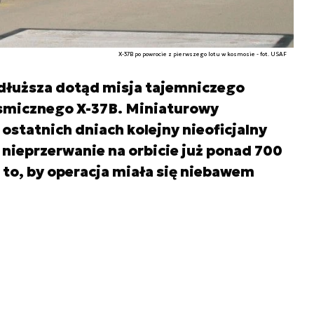
X-37B po powrocie z pierwszego lotu w kosmosie - fot. USAF
jdłuższa dotąd misja tajemniczego
micznego X-37B. Miniaturowy
ostatnich dniach kolejny nieoficjalny
nieprzerwanie na orbicie już ponad 700
a to, by operacja miała się niebawem