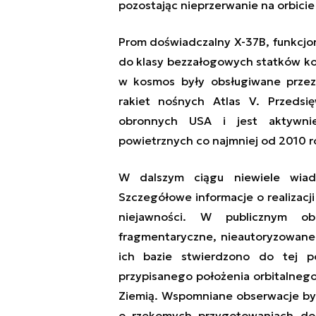
pozostając nieprzerwanie na orbicie
Prom doświadczalny X-37B, funkcj
do klasy bezzałogowych statków ko
w kosmos były obsługiwane przez
rakiet nośnych Atlas V. Przeds
obronnych USA i jest aktywni
powietrznych co najmniej od 2010 r
W dalszym ciągu niewiele wia
Szczegółowe informacje o realizacji
niejawności. W publicznym ob
fragmentaryczne, nieautoryzowane 
ich bazie stwierdzono do tej p
przypisanego położenia orbitalnego
Ziemią. Wspomniane obserwacje były
o rzekomych przygotowaniach do