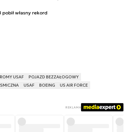
 pobił własny rekord
PROMY USAF
POJAZD BEZZAŁOGOWY
OSMICZNA
USAF
BOEING
US AIR FORCE
REKLAMA