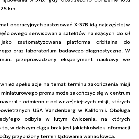
325 km.
at operacyjnych zastosowań X-37B idą najczęściej w
częściowego serwisowania satelitów należących do sił
jako zautomatyzowana platforma orbitalna do
nego oraz laboratorium badawczo-diagnostyczne. W
ć m.in. przeprowadzony eksperyment naukowy we
wnież spekulacje na temat terminu zakończenia misji
ot miniaturowego promu może zakończyć się w centrum
averal - odmiennie od wcześniejszych misji, których
owietrznych USA Vandenberg w Kalifornii. Obsługa
edy’ego odbyła w lutym ćwiczenia, na których
o, w dalszym ciągu brak jest jakichkolwiek informacji
oćby przybliżony termin lądowania wahadłowca.