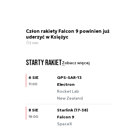
Człon rakiety Falcon 9 powinien już
uderzyć w Księżyc
2 min.
Starty rakiet
Zobacz więcej
6 SIE
QPS-SAR-13
11:00
Electron
Rocket Lab
New Zealand
8 SIE
Starlink (17-38)
16:00
Falcon 9
SpaceX