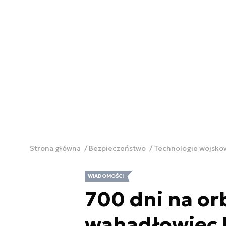
Strona główna
Bezpieczeństwo
Technologie wojsk
WIADOMOŚCI
700 dni na orb
wahadłowiec b