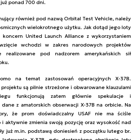
 już ponad 700 dni.
onujący również pod nazwą
Orbital Test Vehicle,
należy
smicznych wielokrotnego użytku. Jak dotąd jego loty
 koncern United Launch Alliance z wykorzystaniem
ięwzięcie wchodzi w zakres narodowych projektów
e realizowane pod nadzorem amerykańskich sił
oku.
domo na temat zastosowań operacyjnych X-37B.
 projektu są pilnie strzeżone i obwarowane klauzulami
iegu funkcjonują zatem głównie spekulacje i
dane z amatorskich obserwacji X-37B na orbicie. Na
ory, że prom doświadczalny USAF nie ma ściśle
 i aktywnie zmienia swoją pozycję oraz wysokość nad
 już m.in. podstawą doniesień z początku lutego br.
 lądowania X-37B
, gdy dostrzeżono obniżenie lotu