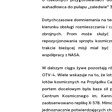
wahadłowca do pułapu „zaledwie” 
Dotychczasowe domniemania na tem
kierunku obsługi rozmieszczania i 
zbrojnych. Prom może służyć 
repozycjonowania sprzętu kosmicz
trakcie bieżącej misji miał by
współpracy z NASA.
W dalszym ciągu żywe pozostają ró
OTV-4. Wiele wskazuje na to, że l
lotów kosmicznych na Przylądku Can
portem docelowym była baza sił p
Centrum Kosmicznego im. Kenn
zaobserwowano replikę X-37B. Mimo t
jednoznacznie potwierdzających ch