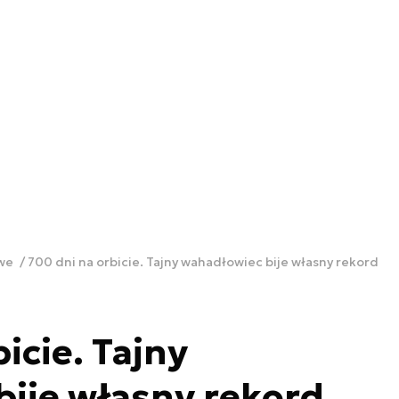
owe
700 dni na orbicie. Tajny wahadłowiec bije własny rekord
icie. Tajny
ije własny rekord