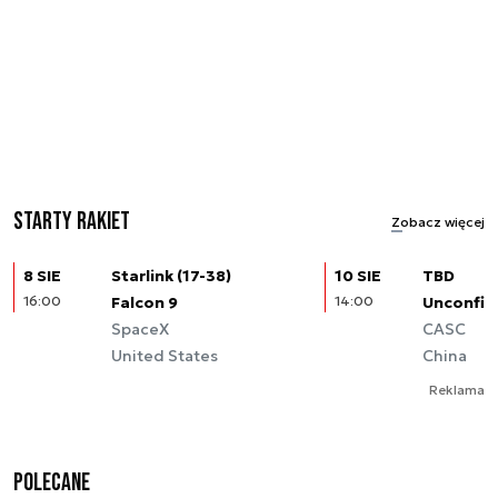
Starty rakiet
Zobacz więcej
8 SIE
Starlink (17-38)
10 SIE
TBD
16:00
Falcon 9
14:00
Unconfir
SpaceX
CASC
United States
China
Reklama
Polecane