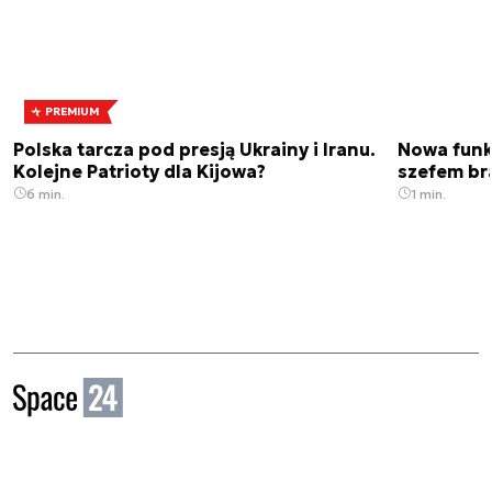
PREMIUM
Polska tarcza pod presją Ukrainy i Iranu.
Nowa funk
Kolejne Patrioty dla Kijowa?
szefem br
6 min.
1 min.