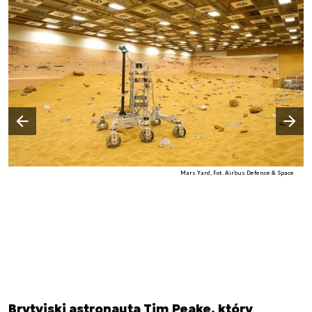
Następny slajd
Poprzedni slajd
Mars Yard, Fot. Airbus Defence & Space
Brytyjski astronauta Tim Peake, który