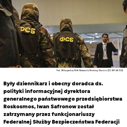
Fot. Wikipedia/RIA Nowosti/Andrey Stenin [CC-BY-SA 3.0]
Były dziennikarz i obecny doradca ds.
polityki informacyjnej dyrektora
generalnego państwowego przedsiębiorstwa
Roskosmos, Iwan Safronow został
zatrzymany przez funkcjonariuszy
Federalnej Służby Bezpieczeństwa Federacji