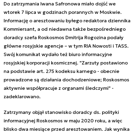
Do zatrzymania Iwana Safronowa miało dojść we
wtorek 7 lipca w godzinach porannych w Moskwie.
Informację o aresztowaniu byłego redaktora dziennika
Kommiersant, a od niedawna także bezpośredniego
doradcy szefa Roskosmos Dmitrija Rogozina podały
główne rosyjskie agencje – w tym RIA Nowosti i TASS.
Swój komunikat wydało też biuro informacyjne
rosyjskiej korporacji kosmicznej. "
Zarzuty postawiono
na podstawie art.
275 kodeksu karnego - o
becnie
prowadzone są działania dochodzeniowe;
Roskosmos
aktywnie współpracuje z organami śledczymi" -
zadeklarowano.
Zatrzymany objął stanowisko doradcy ds. polityki
informacyjnej Roskosmos w maju 2020 roku, a więc
blisko dwa miesiące przed aresztowaniem. Jak wynika