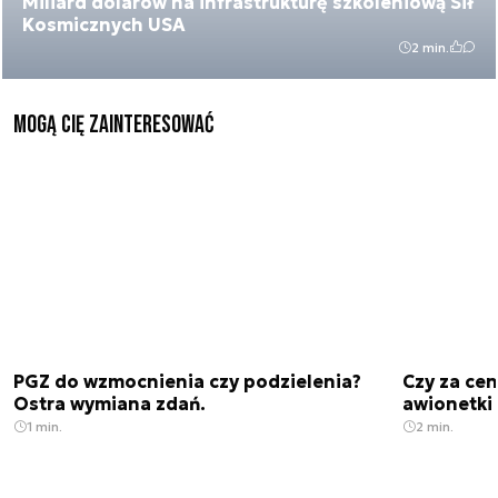
Miliard dolarów na infrastrukturę szkoleniową Sił
Kosmicznych USA
2 min.
Mogą Cię zainteresować
PGZ do wzmocnienia czy podzielenia?
Czy za cen
Ostra wymiana zdań.
awionetki 
1 min.
2 min.