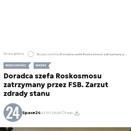
Strona główna
Bezpieczeństwo
Doradca szefa Roskosmosu zatrzymany przez FSB. Zarzut zdrady stanu
WIADOMOŚCI
WAŻNE
Doradca szefa Roskosmosu
zatrzymany przez FSB. Zarzut
zdrady stanu
Space24
07.07.2020
1 min.