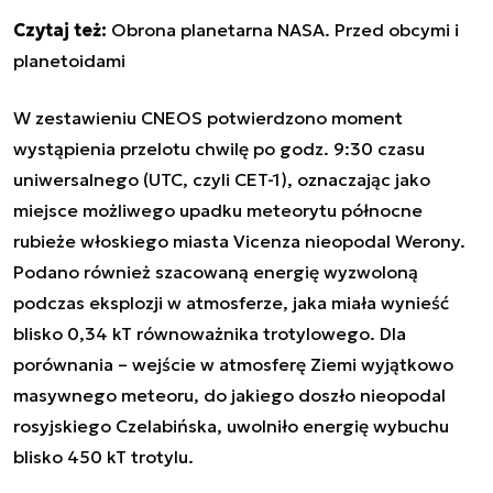
Czytaj też:
Obrona planetarna NASA. Przed obcymi i
planetoidami
W zestawieniu CNEOS potwierdzono moment
wystąpienia przelotu chwilę po godz. 9:30 czasu
uniwersalnego (UTC, czyli CET-1), oznaczając jako
miejsce możliwego upadku meteorytu północne
rubieże włoskiego miasta Vicenza nieopodal Werony.
Podano również szacowaną energię wyzwoloną
podczas eksplozji w atmosferze, jaka miała wynieść
blisko 0,34 kT równoważnika trotylowego. Dla
porównania – wejście w atmosferę Ziemi wyjątkowo
masywnego meteoru, do jakiego doszło nieopodal
rosyjskiego Czelabińska, uwolniło energię wybuchu
blisko 450 kT trotylu.