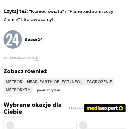
Czytaj też:
"Koniec świata"? "Planetoida zniszczy
Ziemię"? Sprawdzamy!
Space24
29 lutego 2020, 00:18
Zobacz również
METEOR
NEAR-EARTH OBJECT (NEO)
ZAGROŻENIE
METEORYTY
pokaż wszystkie
Wybrane okazje dla
REKLAMA
Ciebie