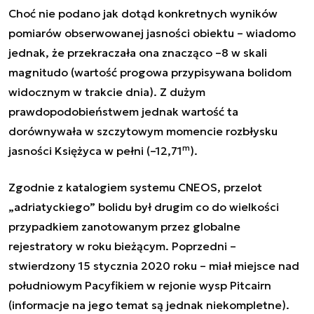
Choć nie podano jak dotąd konkretnych wyników
pomiarów obserwowanej jasności obiektu – wiadomo
jednak, że przekraczała ona znacząco –8 w skali
magnitudo (wartość progowa przypisywana bolidom
widocznym w trakcie dnia). Z dużym
prawdopodobieństwem jednak wartość ta
dorównywała w szczytowym momencie rozbłysku
m
jasności Księżyca w pełni (–12,71
).
Zgodnie z katalogiem systemu CNEOS, przelot
„adriatyckiego” bolidu był drugim co do wielkości
przypadkiem zanotowanym przez globalne
rejestratory w roku bieżącym. Poprzedni –
stwierdzony 15 stycznia 2020 roku – miał miejsce nad
południowym Pacyfikiem w rejonie wysp Pitcairn
(informacje na jego temat są jednak niekompletne).