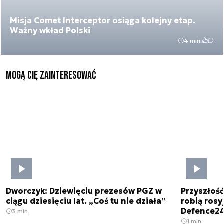
Misja Comet Interceptor osiąga kolejny etap.
Ważny wkład Polski
4 min.
Mogą Cię zainteresować
Dworczyk: Dziewięciu prezesów PGZ w
Przyszłoś
ciągu dziesięciu lat. „Coś tu nie działa”
robią rosyj
Defence2
3 min.
1 min.