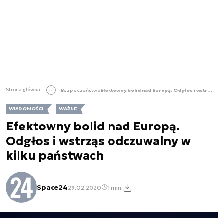
Strona główna
Bezpieczeństwo
Efektowny bolid nad Europą. Odgłos i wstrząs odczuwalny w kilku państwach
WIADOMOŚCI
WAŻNE
Efektowny bolid nad Europą.
Odgłos i wstrząs odczuwalny w
kilku państwach
Space24
29.02.2020
1 min.