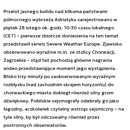
Przelot jasnego bolidu nad kilkoma państwami
północnego wybrzeża Adriatyku zarejestrowano w
piątek 28 lutego ok. godz. 10:30 czasu lokalnego
(CET) – pierwsze zbiorcze doniesienia na ten temat
przedstawił serwis Severe Weather Europe. Zjawisko
obserwowano wyraźnie m.in. ze stolicy Chorwacji,
Zagrzebia – stąd też pochodzą główne nagrania
wideo przedstawiające moment jego wystąpienia.
Blisko trzy minuty po zaobserwowanym wyraźnym
rozbłysku (nad zachodnim skrajem horyzontu) do
chorwackiego miasta dobiegł również silny grom
dźwiękowy. Pobliskie sejsmografy odebrały go jako
łagodny, aczkolwiek czytelny wstrząs sejsmiczny – na
tyle silny, by był odczuwalny również przez
postronnych obserwatorów.