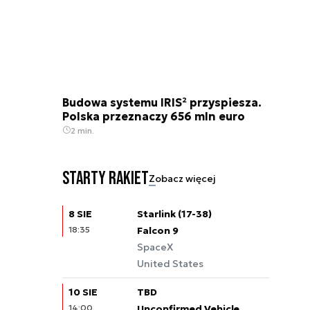
Budowa systemu IRIS² przyspiesza.
Polska przeznaczy 656 mln euro
2 min.
Starty rakiet
Zobacz więcej
8 SIE
Starlink (17-38)
18:35
Falcon 9
SpaceX
United States
10 SIE
TBD
14:00
Unconfirmed Vehicle