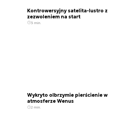
Kontrowersyjny satelita-lustro z
zezwoleniem na start
3 min.
Wykryto olbrzymie pierścienie w
atmosferze Wenus
2 min.