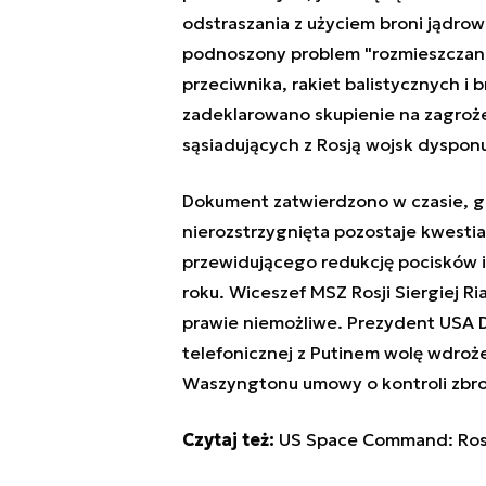
odstraszania z użyciem broni jądrowe
podnoszony problem "rozmieszczania
przeciwnika, rakiet balistycznych i 
zadeklarowano skupienie na zagroże
sąsiadujących z Rosją wojsk dysponu
Dokument zatwierdzono w czasie, g
nierozstrzygnięta pozostaje kwest
przewidującego redukcję pocisków i
roku. Wiceszef MSZ Rosji Siergiej R
prawie niemożliwe. Prezydent USA 
telefonicznej z Putinem wolę wdroże
Waszyngtonu umowy o kontroli zbro
Czytaj też:
US Space Command: Rosj