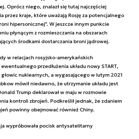
j. Oprócz niego, znalazł się tutaj najczęściej
 przez kraje, które uważają Rosję za potencjalnego
broni hipersonicznej". W jeszcze innym punkcie
niu płynącym z rozmieszczania na obszarach
jących środkami dostarczania broni jądrowej.
dy w relacjach rosyjsko-amerykańskich
ia ewentualnego przedłużenia układu nowy START,
 głowic nuklearnych, a wygasającego w lutym 2021
iabkow mówił niedawno, że utrzymanie układu jest
Donald Trump deklarował w maju w rozmowie
nia kontroli zbrojeń. Podkreślił jednak, że zdaniem
jeń powinny obejmować również Chiny.
a wypróbowała pocisk antysatelitarny