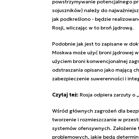
powstrzymywanie potencjalnego prze
sojuszników) należy do najważniej
jak podkreślono - będzie realizowan
Rosji, wliczając w to broń jądrową.
Podobnie jak jest to zapisane w dok
Moskwa może użyć broni jądrowej w o
użyciem broni konwencjonalnej zagr
odstraszania opisano jako mającą ch
zabezpieczenie suwerenności i integ
Czytaj też:
Rosja odpiera zarzuty o „
Wśród głównych zagrożeń dla bezpi
tworzenie i rozmieszczanie w przes
systemów ofensywnych. Założenie t
problemowych, jakie będą determino