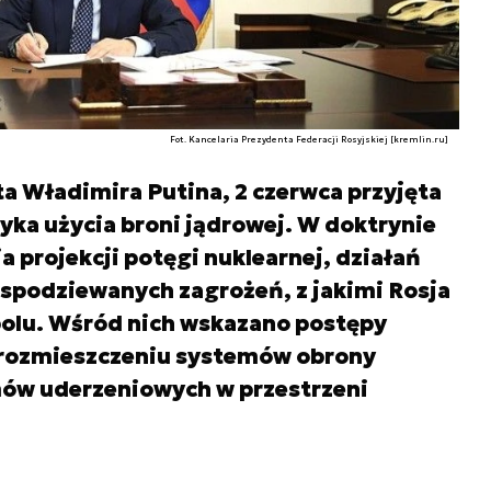
Fot. Kancelaria Prezydenta Federacji Rosyjskiej [kremlin.ru]
a Władimira Putina, 2 czerwca przyjęta
tyka użycia broni jądrowej. W doktrynie
 projekcji potęgi nuklearnej, działań
 spodziewanych zagrożeń, z jakimi Rosja
polu. Wśród nich wskazano postępy
rozmieszczeniu systemów obrony
mów uderzeniowych w przestrzeni