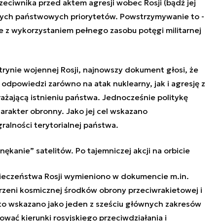
ciwnika przed aktem agresji wobec Rosji (bądź jej
szych państwowych priorytetów. Powstrzymywanie to -
e z wykorzystaniem pełnego zasobu potęgi militarnej
trynie wojennej Rosji, najnowszy dokument głosi, że
dpowiedzi zarówno na atak nuklearny, jak i agresję z
ażającą istnieniu państwa. Jednocześnie politykę
arakter obronny. Jako jej cel wskazano
ralności terytorialnej państwa.
nękanie” satelitów. Po tajemniczej akcji na orbicie
eczeństwa Rosji wymieniono w dokumencie m.in.
trzeni kosmicznej środków obrony przeciwrakietowej i
o wskazano jako jeden z sześciu głównych zakresów
wać kierunki rosyjskiego przeciwdziałania i