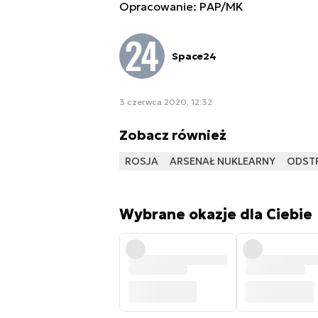
Opracowanie: PAP/MK
Space24
3 czerwca 2020, 12:32
Zobacz również
ROSJA
ARSENAŁ NUKLEARNY
ODST
Wybrane okazje dla Ciebie