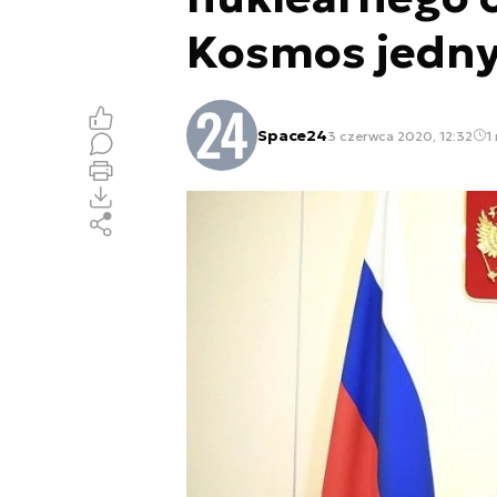
Kosmos jedny
Space24
3 czerwca 2020, 12:32
1