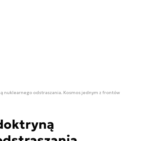
ną nuklearnego odstraszania. Kosmos jednym z frontów
doktryną
dstraszania.