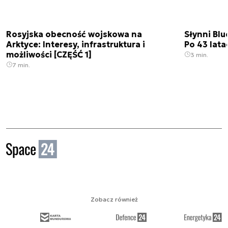
Rosyjska obecność wojskowa na
Słynni Blu
Arktyce: Interesy, infrastruktura i
Po 43 lata
możliwości [CZĘŚĆ 1]
3 min.
7 min.
Zobacz również