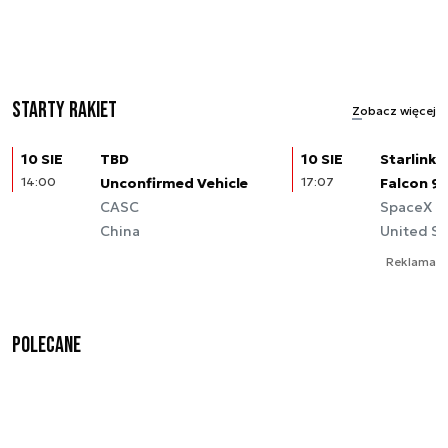
Starty rakiet
Zobacz więcej
10 SIE
TBD
10 SIE
Starlink (
14:00
Unconfirmed Vehicle
17:07
Falcon 9
CASC
SpaceX
China
United St
Reklama
Polecane