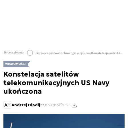
Strona główna
Bezpieczeństwo
Technologie wojskowe
Konstelacja satelitów telekomunikacyjnych US Navy ukończona
WIADOMOŚCI
Konstelacja satelitów
telekomunikacyjnych US Navy
ukończona
AH
Andrzej Hładij
27.06.2016
1 min.