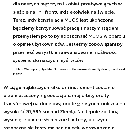
dla naszych mężczyzn i kobiet przebywających w
służbie na linii frontu gdziekolwiek na świecie.
Teraz, gdy konstelacja MUOS jest ukończona
będziemy kontynuować pracę z naszym rządem i
przemysłem po to by udoskonalić MUOS w oparciu
o opinie użytkowników. Jesteśmy zobowiązani by
przenieść wszystkie zaawansowane możliwości
systemu do naszych myśliwców.
Mark Woempner, Dyrektor Narrowband Communications Systems, Lockheed
Martin
W ciągu najbliższych kilku dni instrument zostanie
przemieszczony z geostacjonarnej orbity orbity
transferowej na docelową orbitę geosynchroniczną na
wysokość 37,586 km nad Ziemią. Następnie zostaną
wysunięte panele słoneczne i anteny, po czym
rozpoczną się testy mające na celu wprowadzenie