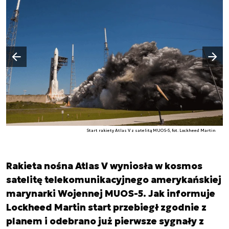
Następny slajd
Poprzedni slajd
Start rakiety Atlas V z satelitą MUOS-5, fot. Lockheed Martin
Rakieta nośna Atlas V wyniosła w kosmos
satelitę telekomunikacyjnego amerykańskiej
marynarki Wojennej MUOS-5. Jak informuje
Lockheed Martin start przebiegł zgodnie z
planem i odebrano już pierwsze sygnały z