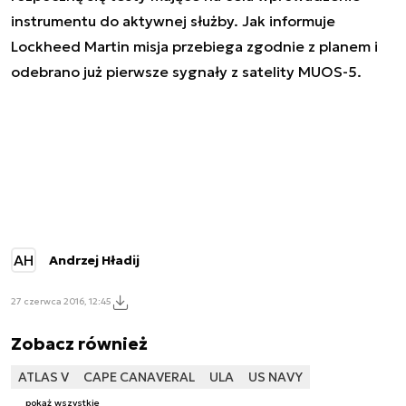
instrumentu do aktywnej służby. Jak informuje
Lockheed Martin misja przebiega zgodnie z planem i
odebrano już pierwsze sygnały z satelity MUOS-5.
AH
Andrzej Hładij
27 czerwca 2016, 12:45
Zobacz również
ATLAS V
CAPE CANAVERAL
ULA
US NAVY
pokaż wszystkie