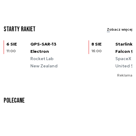
Starty rakiet
Zobacz więcej
6 SIE
QPS-SAR-13
8 SIE
Starlink (
11:00
Electron
16:00
Falcon 9
Rocket Lab
SpaceX
New Zealand
United St
Reklama
Polecane