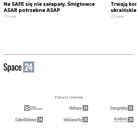
Na SAFE się nie załapały. Śmigłowce
Trwają kon
ASAR potrzebne ASAP
ukraińskie
1 min.
2 min.
Zobacz również