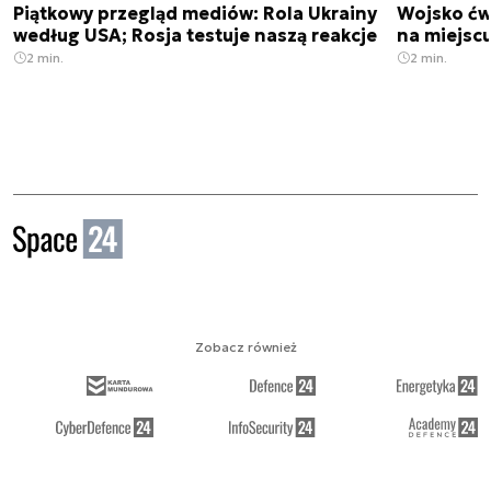
Piątkowy przegląd mediów: Rola Ukrainy
Wojsko ćwi
według USA; Rosja testuje naszą reakcje
na miejsc
2 min.
2 min.
Zobacz również