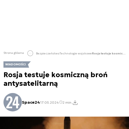
Strona główna
Bezpieczeństwo
Technologie wojskowe
Rosja testuje kosmiczną broń antysatelitarną
WIADOMOŚCI
Rosja testuje kosmiczną broń
antysatelitarną
Space24
17.05.2024
2 min.