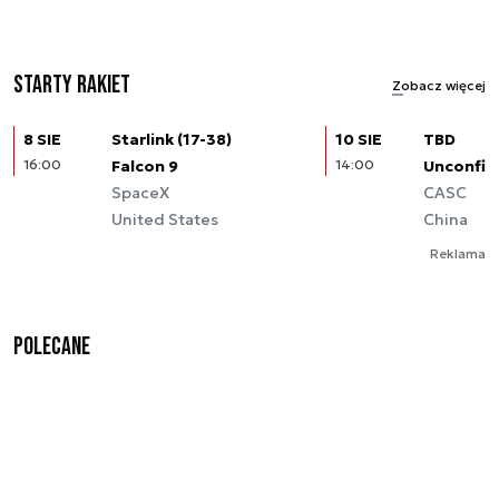
Starty rakiet
Zobacz więcej
8 SIE
Starlink (17-38)
10 SIE
TBD
16:00
Falcon 9
14:00
Unconfir
SpaceX
CASC
United States
China
Reklama
Polecane