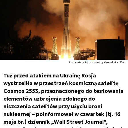
Start rakiety Sojuz z satelitą Metop-B - fot. ESA
Tuż przed atakiem na Ukrainę Rosja
wystrzeliła w przestrzeń kosmiczną satelitę
Cosmos 2553, przeznaczonego do testowania
elementów uzbrojenia zdolnego do
niszczenia satelitów przy użyciu broni
nuklearnej – poinformował w czwartek (tj. 16
maja br.) dziennik „Wall Street Journal”,