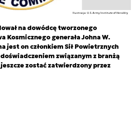
Ilustracja: U.S. Army Institute of Heraldry
dował na dowódcę tworzonego
a Kosmicznego generała Johna W.
 jest on członkiem Sił Powietrznych
m doświadczeniem związanym z branżą
jeszcze zostać zatwierdzony przez