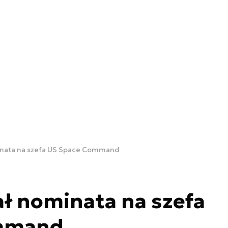
nata na szefa US Space Command
ł nominata na szefa
mmand