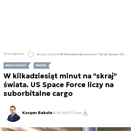
Strona główna
Bezpieczeństwo
W kilkadziesiąt minut na "skraj" świata. US Space Force liczy na suborbitalne cargo
WIADOMOŚCI
WAŻNE
W kilkadziesiąt minut na "skraj"
świata. US Space Force liczy na
suborbitalne cargo
Kacper Bakuła
15.10.2021
1 min.