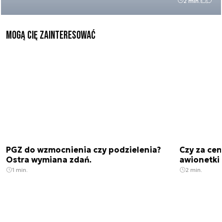
2 min.
Mogą Cię zainteresować
PGZ do wzmocnienia czy podzielenia?
Czy za cen
Ostra wymiana zdań.
awionetki 
1 min.
2 min.