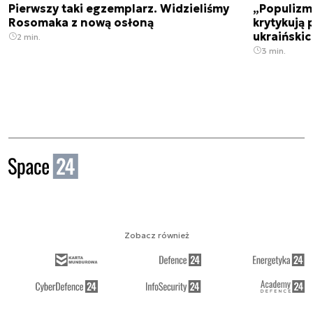
Pierwszy taki egzemplarz. Widzieliśmy
„Populizm 
Rosomaka z nową osłoną
krytykują 
ukraiński
2 min.
3 min.
Zobacz również