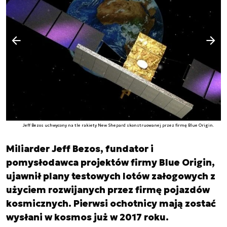
Następny slajd
Poprzedni slajd
Jeff Bezos uchwycony na tle rakiety New Shepard skonstruowanej przez firmę Blue Origin.
Miliarder Jeff Bezos, fundator i
pomysłodawca projektów firmy Blue Origin,
ujawnił plany testowych lotów załogowych z
użyciem rozwijanych przez firmę pojazdów
kosmicznych. Pierwsi ochotnicy mają zostać
wysłani w kosmos już w 2017 roku.