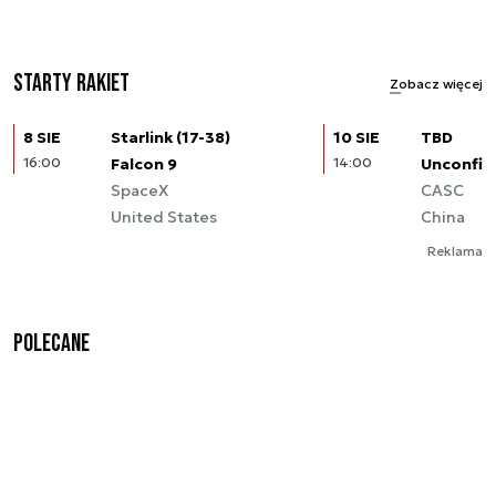
Starty rakiet
Zobacz więcej
8 SIE
Starlink (17-38)
10 SIE
TBD
16:00
Falcon 9
14:00
Unconfir
SpaceX
CASC
United States
China
Reklama
Polecane