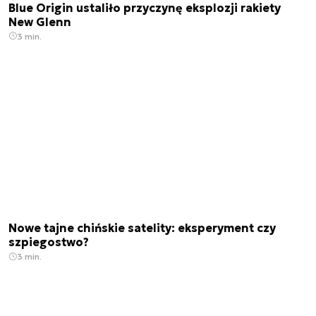
Blue Origin ustaliło przyczynę eksplozji rakiety
New Glenn
3 min.
Nowe tajne chińskie satelity: eksperyment czy
szpiegostwo?
3 min.