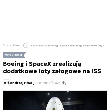
Strona główna
Kosmonautyka
Boeing i SpaceX zrealizują dodatkowe loty załogowe na ISS
WIADOMOŚCI
Boeing i SpaceX zrealizują
dodatkowe loty załogowe na ISS
AH
Andrzej Hładij
05.01.2017
1 min.