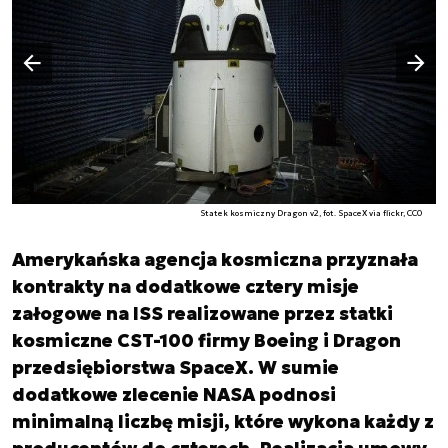
Następny slajd
Poprzedni slajd
Statek kosmiczny Dragon v2, fot. SpaceX via flickr, CC0
Amerykańska agencja kosmiczna przyznała
kontrakty na dodatkowe cztery misje
załogowe na ISS realizowane przez statki
kosmiczne CST-100 firmy Boeing i Dragon
przedsiębiorstwa SpaceX. W sumie
dodatkowe zlecenie NASA podnosi
minimalną liczbę misji, które wykona każdy z