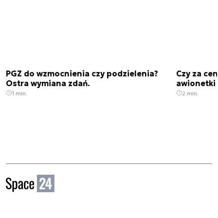
PGZ do wzmocnienia czy podzielenia?
Czy za cen
Ostra wymiana zdań.
awionetki 
1 min.
2 min.