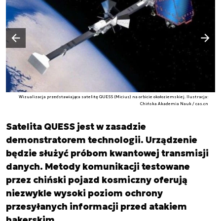
Następny slajd
Poprzedni slajd
Wizualizacja przedstawiająca satelitę QUESS (Micius) na orbicie okołoziemskiej. Ilustracja:
Chińska Akademia Nauk / cas.cn
Satelita QUESS jest w zasadzie
demonstratorem technologii. Urządzenie
będzie służyć próbom kwantowej transmisji
danych. Metody komunikacji testowane
przez chiński pojazd kosmiczny oferują
niezwykle wysoki poziom ochrony
przesyłanych informacji przed atakiem
hakerskim.