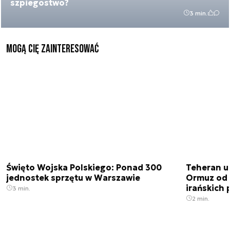
szpiegostwo?
3 min.
Mogą Cię zainteresować
Święto Wojska Polskiego: Ponad 300
Teheran uz
jednostek sprzętu w Warszawie
Ormuz od 
irańskich
3 min.
2 min.