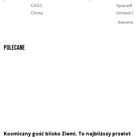
CASC
SpaceX
China
United St
Reklama
Polecane
Kosmiczny gość blisko Ziemi. To najbliższy przelot