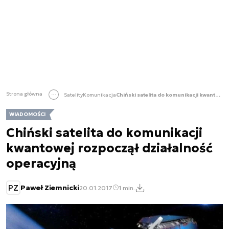
Strona główna
Satelity
Komunikacja
Chiński satelita do komunikacji kwantowej rozpoczął działalność operacyjną
WIADOMOŚCI
Chiński satelita do komunikacji
kwantowej rozpoczął działalność
operacyjną
PZ
Paweł Ziemnicki
20.01.2017
1 min.