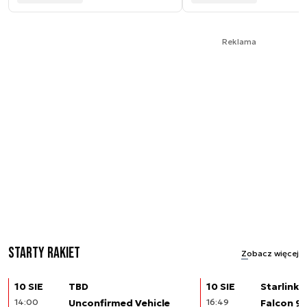
Reklama
Starty rakiet
Zobacz więcej
10 SIE
TBD
10 SIE
Starlink (
14:00
Unconfirmed Vehicle
16:49
Falcon 9