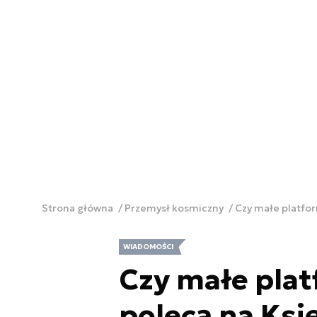
Strona główna
Przemysł kosmiczny
Czy małe platfo
WIADOMOŚCI
Czy małe pla
polecą na Ksi