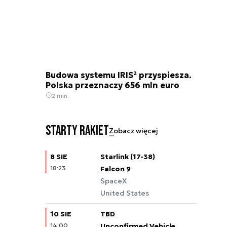
Budowa systemu IRIS² przyspiesza.
Polska przeznaczy 656 mln euro
2 min.
Starty rakiet
Zobacz więcej
8 SIE
Starlink (17-38)
18:23
Falcon 9
SpaceX
United States
10 SIE
TBD
14:00
Unconfirmed Vehicle