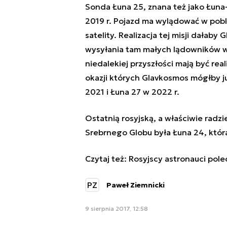
Sonda Łuna 25, znana też jako Łuna-
2019 r. Pojazd ma wylądować w pob
satelity. Realizacja tej misji dałab
wysyłania tam małych lądowników 
niedalekiej przyszłości mają być rea
okazji których Glavkosmos mógłby j
2021 i Łuna 27 w 2022 r.
Ostatnią rosyjską, a właściwie radz
Srebrnego Globu była Łuna 24, któr
Czytaj też:
Rosyjscy astronauci pole
PZ
Paweł Ziemnicki
9 sierpnia 2017, 12:58