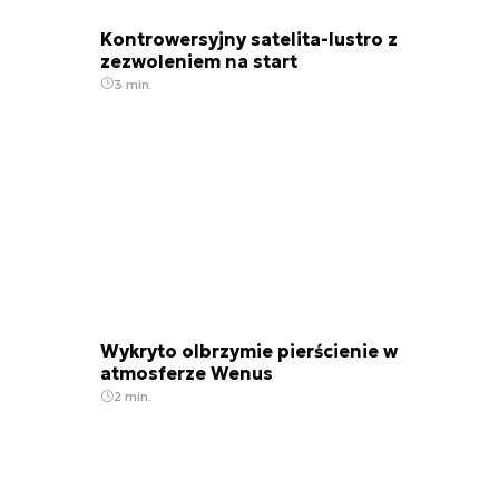
Kontrowersyjny satelita-lustro z
zezwoleniem na start
3 min.
Wykryto olbrzymie pierścienie w
atmosferze Wenus
2 min.