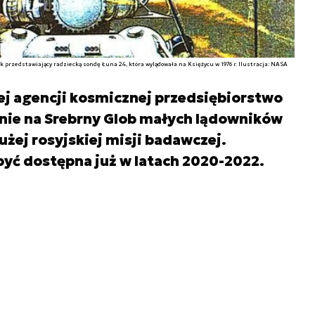
 przedstawiający radziecką sondę Łuna 24, która wylądowała na Księżycu w 1976 r. Ilustracja: NASA
iej agencji kosmicznej przedsiębiorstwo
ie na Srebrny Glob małych lądowników
żej rosyjskiej misji badawczej.
yć dostępna już w latach 2020-2022.