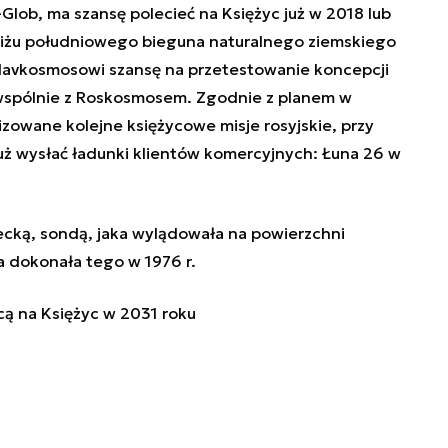
Glob, ma szansę polecieć na Księżyc już w 2018 lub
liżu południowego bieguna naturalnego ziemskiego
y Glavkosmosowi szansę na przetestowanie koncepcji
wspólnie z Roskosmosem. Zgodnie z planem w
lizowane kolejne księżycowe misje rosyjskie, przy
uż wysłać ładunki klientów komercyjnych: Łuna 26 w
iecką, sondą, jaka wylądowała na powierzchni
a dokonała tego w 1976 r.
cą na Księżyc w 2031 roku