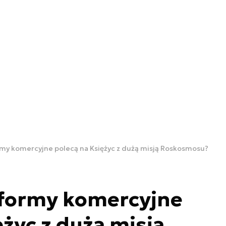
rmy komercyjne polecą na Księżyc z dużą misją Roskosmosu?
tformy komercyjne
ężyc z dużą misją