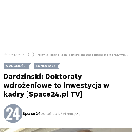
Strona główna
Polityka i prawo kosmiczne
Polska
Dardzinski: Doktoraty wdrożeniowe to inwestycja w kadry [Space24.pl TV]
WIADOMOŚCI
KOMENTARZ
Dardzinski: Doktoraty
wdrożeniowe to inwestycja w
kadry [Space24.pl TV]
Space24
20.06.2017
1 min.