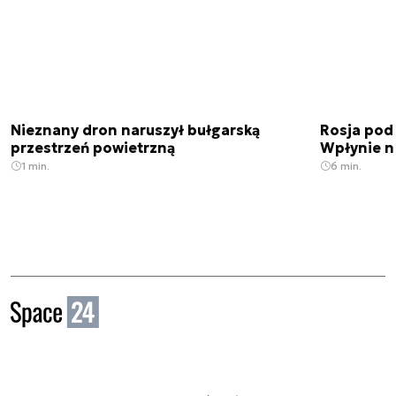
Nieznany dron naruszył bułgarską
Rosja pod
przestrzeń powietrzną
Wpłynie n
1 min.
6 min.