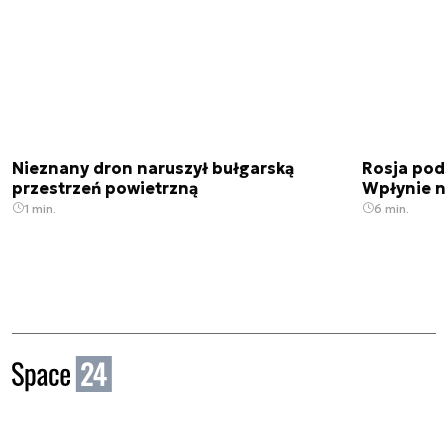
Nieznany dron naruszył bułgarską
Rosja pod
przestrzeń powietrzną
Wpłynie n
1 min.
6 min.