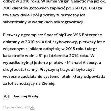
odbyć w 2018 roku. W sumie Virgin Galactic ma już ok.
700 klientów gotowych zapłacić po 250 tys. USD za
trwający dwie i pół godziny turystyczny lot
suborbitalny w warunkach mikrograwitacji.
Pierwszy egzemplarz SpaceShipTwo VSS Enterprise
oblatany w 2010 roku (lot szybowcowy, pierwszy lot z
włączonym silnikiem odbył się w 2013 roku) uległ
katastrofie w dniu 31 października 2014 roku. W
wypadku zginął jeden z pilotów - Michael Alsbury, a
drugi został ranny. Przyczyną tragedii było
zbyt
wczesne zadziałanie systemu lotek, który odpowiada
za lot schodzący na Ziemię.
AH
Andrzej Hładij
27 grudnia 2016, 18:07