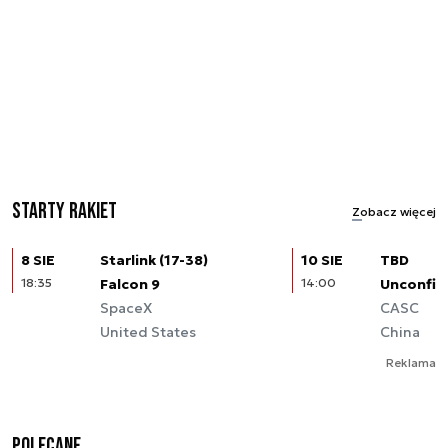
Starty rakiet
Zobacz więcej
8 SIE
Starlink (17-38)
10 SIE
TBD
18:35
Falcon 9
14:00
Unconfir
SpaceX
CASC
United States
China
Reklama
Polecane