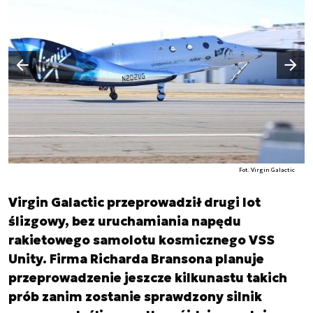
Następny slajd
Poprzedni slajd
Fot. Virgin Galactic
Virgin Galactic przeprowadził drugi lot
ślizgowy, bez uruchamiania napędu
rakietowego samolotu kosmicznego VSS
Unity. Firma Richarda Bransona planuje
przeprowadzenie jeszcze kilkunastu takich
prób zanim zostanie sprawdzony silnik