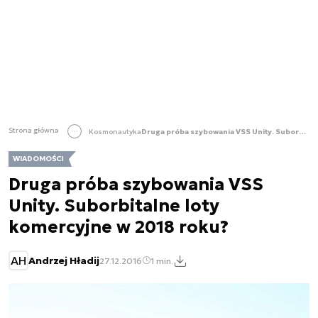
Strona główna
Kosmonautyka
Druga próba szybowania VSS Unity. Suborbitalne loty komercyjne w 2018 roku?
WIADOMOŚCI
Druga próba szybowania VSS
Unity. Suborbitalne loty
komercyjne w 2018 roku?
AH
Andrzej Hładij
27.12.2016
1 min.