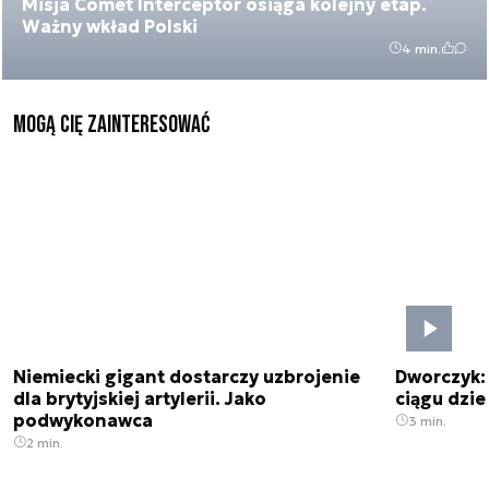
Misja Comet Interceptor osiąga kolejny etap.
Ważny wkład Polski
4 min.
Mogą Cię zainteresować
Niemiecki gigant dostarczy uzbrojenie
Dworczyk:
dla brytyjskiej artylerii. Jako
ciągu dzies
podwykonawca
3 min.
2 min.