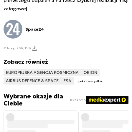
pierwszego odpalenia
na rzecz szybszej realizacji misji
załogowej
.
Space24
21 lutego 2017, 15:17
Zobacz również
EUROPEJSKA AGENCJA KOSMICZNA
ORION
AIRBUS DEFENCE & SPACE
ESA
pokaż wszystkie
Wybrane okazje dla
REKLAMA
Ciebie