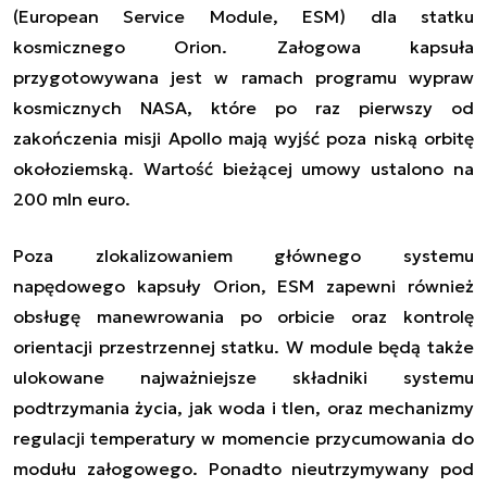
(European Service Module, ESM) dla statku
kosmicznego Orion. Załogowa kapsuła
przygotowywana jest w ramach programu wypraw
kosmicznych NASA, które po raz pierwszy od
zakończenia misji Apollo mają wyjść poza niską orbitę
okołoziemską. Wartość bieżącej umowy ustalono na
200 mln euro.
Poza
zlokalizowaniem
głównego systemu
napędowego
kapsuły
Orion, E
SM zapewni również
obsługę
manewrowani
a
po orbicie oraz kontrol
ę
orientacji przestrzennej
statku.
W module będą
także
ulokowane
najważniejs
z
e
składnik
i
systemu
podtrzymania życia, jak woda i tlen, oraz
mechanizmy
regulacji
temperatur
y
w momencie przycumowania do
modułu załogowego. Ponadto nieutrzymywany pod