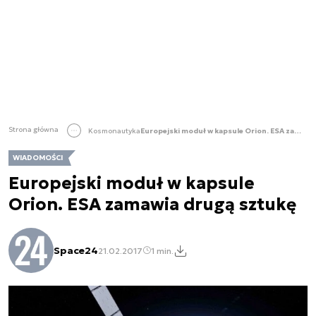
Strona główna
Kosmonautyka
Europejski moduł w kapsule Orion. ESA zamawia drugą sztukę
WIADOMOŚCI
Europejski moduł w kapsule
Orion. ESA zamawia drugą sztukę
Space24
21.02.2017
1 min.