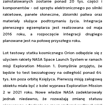
zainstalowanych zostanie ponad 20 tys. części i
komponentów - od sprzętu elektronicznego po silniki
rakietowe, panele słoneczne, zbiorniki paliwa oraz
materiały służące podtrzymaniu życia. Integracja
pierwszego
egzemplarza
jest realizowana od maja
2016 roku, a rozpoczęcie integracji drugiego
planowane jest na połowę przyszłego roku.
L
ot testowy statku kosmicznego Orion
odbędzie się
z
użyciem rakiety NASA Space Launch System
w ramach
misji
Exploration Mission 1.
Domyślnie przyjęto, że
będzie to test
bezzałogowy
na
odległość ponad 64
tys. km poza orbitę Księżyca. Pierwsz
ą
misj
ą
załogow
ą
obiektu
miała być z kolei wyprawa
Exploration Mission
2
w
2021 roku.
Nowe władze NASA zadeklarowały
jednak niedawno, że
rozważają zmianę statusu