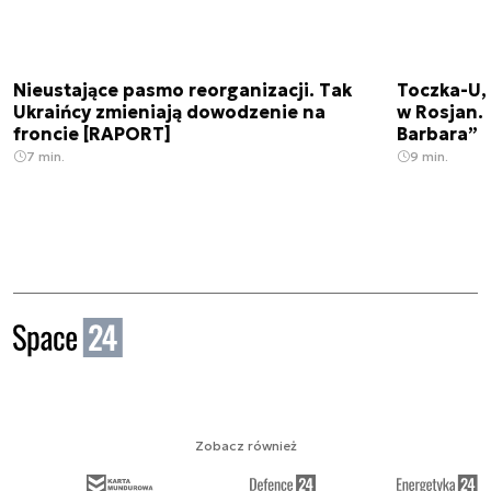
Nieustające pasmo reorganizacji. Tak
Toczka-U,
Ukraińcy zmieniają dowodzenie na
w Rosjan. 
froncie [RAPORT]
Barbara”
7 min.
9 min.
Zobacz również