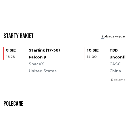
Starty rakiet
Zobacz więcej
8 SIE
Starlink (17-38)
10 SIE
TBD
18:23
Falcon 9
14:00
Unconfir
SpaceX
CASC
United States
China
Reklama
Polecane