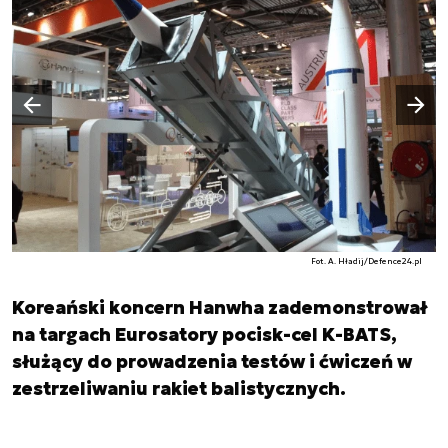
Następny slajd
Poprzedni slajd
Fot. A. Hładij/Defence24.pl
Koreański koncern Hanwha zademonstrował
na targach Eurosatory pocisk-cel K-BATS,
służący do prowadzenia testów i ćwiczeń w
zestrzeliwaniu rakiet balistycznych.