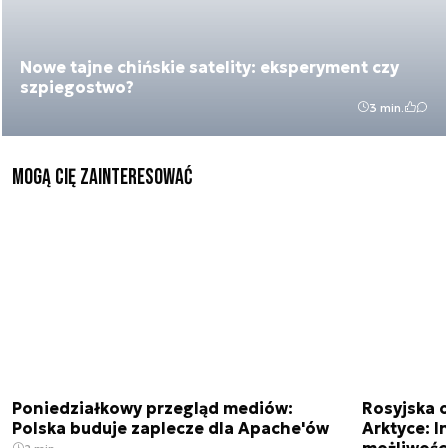
Nowe tajne chińskie satelity: eksperyment czy
szpiegostwo?
3 min.
Mogą Cię zainteresować
Poniedziałkowy przegląd mediów:
Rosyjska 
Polska buduje zaplecze dla Apache'ów
Arktyce: In
możliwości