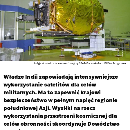
Indyjski satelita telekomunikacyjny GSAT-18 w zakładach ISRO w Bengaluru
Władze Indii zapowiadają intensywniejsze
wykorzystanie satelitów dla celów
militarnych. Ma to zapewnić krajowi
bezpieczeństwo w pełnym napięć regionie
południowej Azji. Wysiłki na rzecz
wykorzystania przestrzeni kosmicznej dla
celów obronności skoordynuje Dowództwo