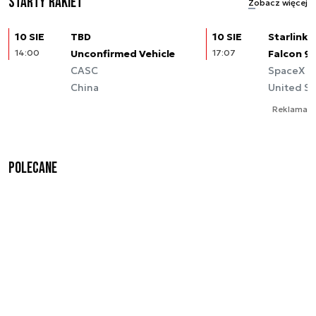
Starty rakiet
Zobacz więcej
10 SIE
TBD
10 SIE
Starlink (
14:00
Unconfirmed Vehicle
17:07
Falcon 9
CASC
SpaceX
China
United St
Reklama
Polecane