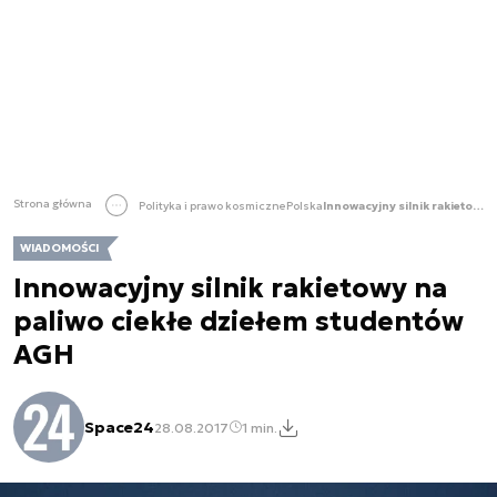
Strona główna
Polityka i prawo kosmiczne
Polska
Innowacyjny silnik rakietowy na paliwo ciekłe dziełem studentów AGH
WIADOMOŚCI
Innowacyjny silnik rakietowy na
paliwo ciekłe dziełem studentów
AGH
Space24
28.08.2017
1 min.