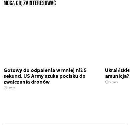
Mogą Cię zainteresować
Gotowy do odpalenia w mniej niż 5
Ukraińskie
sekund. US Army szuka pocisku do
amunicja
zwalczania dronów
3 min.
1 min.