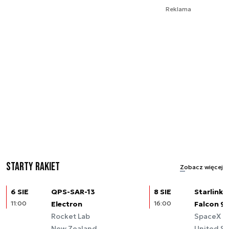
Reklama
Starty rakiet
Zobacz więcej
6 SIE
QPS-SAR-13
8 SIE
Starlink (
11:00
Electron
16:00
Falcon 9
Rocket Lab
SpaceX
New Zealand
United St