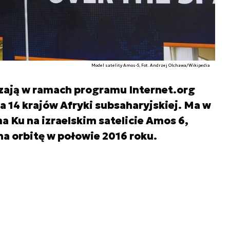
Model satelity Amos-5, Fot. Andrzej Olchawa/Wikipedia
rzają w ramach programu Internet.org
a 14 krajów Afryki subsaharyjskiej. Ma w
Ku na izraelskim satelicie Amos 6,
na orbitę w połowie 2016 roku.