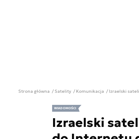
Strona główna
Satelity
Komunikacja
Izraelski sate
WIADOMOŚCI
Izraelski sate
do Internetu 