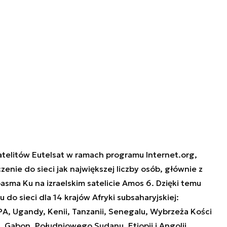
atelitów Eutelsat w ramach programu Internet.org,
nie do sieci jak największej liczby osób, głównie z
 pasma Ku na izraelskim satelicie Amos 6. Dzięki temu
do sieci dla 14 krajów Afryki subsaharyjskiej:
A, Ugandy, Kenii, Tanzanii, Senegalu, Wybrzeża Kości
, Gabon, Południowego Sudanu, Etiopii i Angolii.