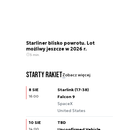
Starliner blisko powrotu. Lot
możliwy jeszcze w 2026 r.
3 min.
Starty rakiet
Zobacz więcej
8 SIE
Starlink (17-38)
16:00
Falcon 9
SpaceX
United States
10 SIE
TBD
14:00
Unconfirmed Vehicle