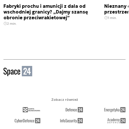
Fabryki prochu i amunicji z dala od
Nieznany 
wschodniej granicy? „Dajmy szansę
przestrze
obronie przeciwrakietowej”
1 min.
2 min.
Zobacz również