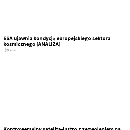
ESA ujawnia kondycję europejskiego sektora
kosmicznego [ANALIZA]
9 min.
Kontrowersyjny satelita-lustro z zezwoleniem na