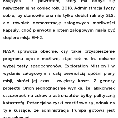
Księżyca i z powrotem, który ma odbyć się
najwcześniej na koniec roku 2018. Administracja życzy
sobie, by stanowiła ona nie tylko debiut rakiety SLS,
ale
również demonstrację załogowych możliwości
kapsuły, choć pierwotnie lotem załogowym miała być
dopiero misja EM-2
.
NASA sprawdza obecnie, czy takie przyspieszenie
programu będzie możliwe, stąd też m. in. opisane
wyżej testy spadochronów. Exploration Mission-1 w
wydaniu załogowym z całą pewnością opóźni plany
misji, skróci jej czas i zwiększy koszt. Z genezy
projektu Orion jednoznacznie wynika, że jakikolwiek
uszczerbek na zdrowiu astronautów byłby polityczną
katastrofą. Potencjalne zyski prestiżowe są jednak na
tyle kuszące, że administracja Trumpa gotowa jest
zaryzykować.