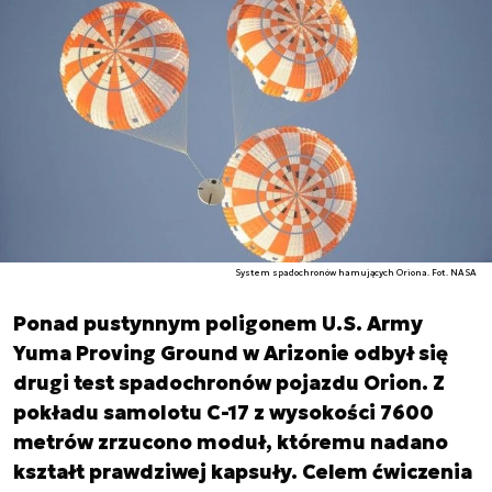
System spadochronów hamujących Oriona. Fot. NASA
Ponad pustynnym poligonem U.S. Army
Yuma Proving Ground w Arizonie odbył się
drugi test spadochronów pojazdu Orion. Z
pokładu samolotu C-17 z wysokości 7600
metrów zrzucono moduł, któremu nadano
kształt prawdziwej kapsuły. Celem ćwiczenia