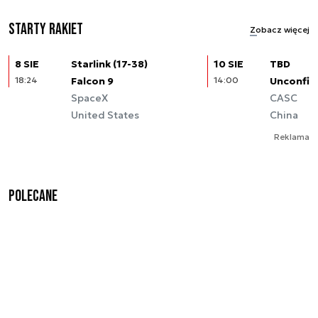
Starty rakiet
Zobacz więcej
8 SIE
Starlink (17-38)
10 SIE
TBD
18:24
Falcon 9
14:00
Unconfir
SpaceX
CASC
United States
China
Reklama
Polecane