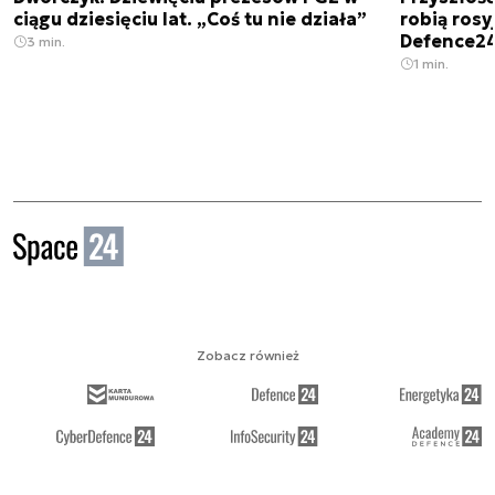
ciągu dziesięciu lat. „Coś tu nie działa”
robią rosyj
Defence2
3 min.
1 min.
Zobacz również