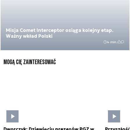
Misja Comet Interceptor osiąga kolejny etap.
Ważny wkład Polski
4 min.
Mogą Cię zainteresować
Dworczyk: Dziewięciu prezesów PGZ w
Przyszłoś