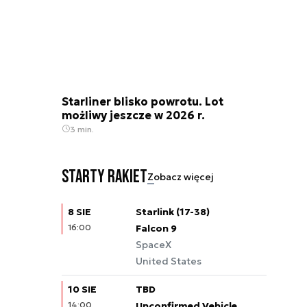
Starliner blisko powrotu. Lot
możliwy jeszcze w 2026 r.
3 min.
Starty rakiet
Zobacz więcej
8 SIE
Starlink (17-38)
16:00
Falcon 9
SpaceX
United States
10 SIE
TBD
14:00
Unconfirmed Vehicle