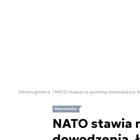
Strona główna
NATO stawia na systemy dowodzenia, łą
WIADOMOŚCI
NATO stawia 
dowodzenia, ł