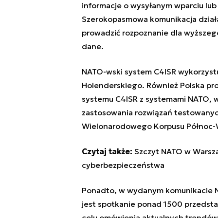
informacje o wysyłanym wparciu lub 
Szerokopasmowa komunikacja działa 
prowadzić rozpoznanie dla wyższego
dane.
NATO-wski system C4ISR wykorzyst
Holenderskiego. Również Polska pr
systemu C4ISR z systemami NATO, w
zastosowania rozwiązań testowanyc
Wielonarodowego Korpusu Północ-W
Czytaj także:
Szczyt NATO w Warsza
cyberbezpieczeństwa
Ponadto, w wydanym komunikacie NCI
jest spotkanie ponad 1500 przedst
celu omówienia aktualnych trendów