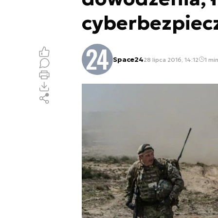
cyberbezpiec
Space24
28 lipca 2016, 14:12
1 min