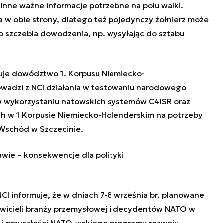
inne ważne informacje potrzebne na polu walki.
w obie strony, dlatego też pojedynczy żołnierz może
 szczebla dowodzenia, np. wysyłając do sztabu
uje dowództwo 1. Korpusu Niemiecko-
owadzi z NCI działania w testowaniu narodowego
 wykorzystaniu natowskich systemów C4ISR oraz
h w 1 Korpusie Niemiecko-Holenderskim na potrzeby
schód w Szczecinie.
wie – konsekwencje dla polityki
 informuje, że w dniach 7-8 września br. planowane
awicieli branży przemysłowej i decydentów NATO w
 i przyszłości NATO-wskiego programu rozwoju