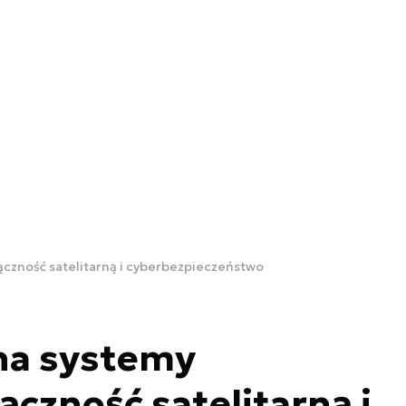
czność satelitarną i cyberbezpieczeństwo
na systemy
ączność satelitarną i