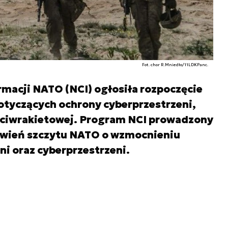
Fot. chor R.Mniedło/11LDKPanc.
rmacji NATO (NCI) ogłosiła rozpoczęcie
tyczących ochrony cyberprzestrzeni,
eciwrakietowej. Program NCI prowadzony
owień szczytu NATO o wzmocnieniu
ni oraz cyberprzestrzeni.