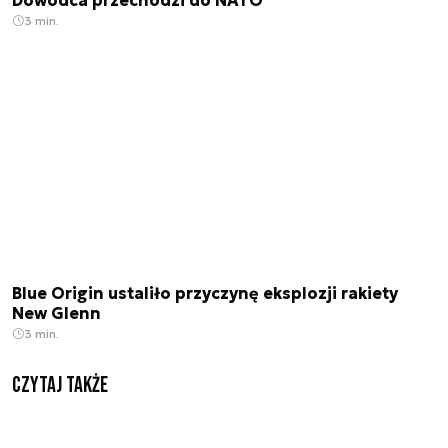
Dowódca przechodzi do NATO
3 min.
Blue Origin ustaliło przyczynę eksplozji rakiety
New Glenn
3 min.
Czytaj także