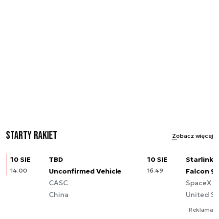
Starty rakiet
Zobacz więcej
10 SIE
TBD
10 SIE
Starlink (
14:00
Unconfirmed Vehicle
16:49
Falcon 9
CASC
SpaceX
China
United St
Reklama