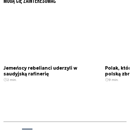
Mogą Cię zainteresować
Jemeńscy rebelianci uderzyli w
Polak, któ
saudyjską rafinerię
polską zbr
2 min.
9 min.