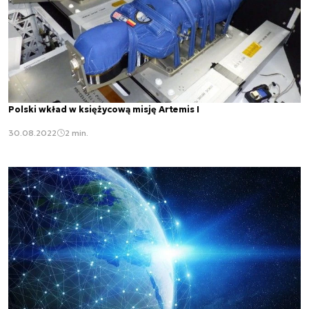
Polski wkład w księżycową misję Artemis I
30.08.2022
2 min.