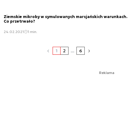
Ziemskie mikroby w symulowanych marsjańskich warunkach.
Co przetrwało?
24.02.2021
1 min.
1
2
...
6
Reklama