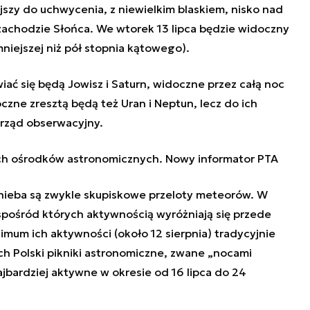
ejszy do uchwycenia, z niewielkim blaskiem, nisko nad
achodzie Słońca. We wtorek 13 lipca będzie widoczny
niejszej niż pół stopnia kątowego).
iać się będą Jowisz i Saturn, widoczne przez całą noc
zne zresztą będą też Uran i Neptun, lecz do ich
yrząd obserwacyjny.
ich ośrodków astronomicznych. Nowy informator PTA
 nieba są zwykle skupiskowe przeloty meteorów. W
spośród których aktywnością wyróżniają się przede
mum ich aktywności (około 12 sierpnia) tradycyjnie
h Polski pikniki astronomiczne, zwane „nocami
jbardziej aktywne w okresie od 16 lipca do 24