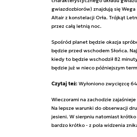
charakterystycznego układu gwiazd n
gwiazdozbiorów) znajdują się Wega z
Altair z konstelacji Orła. Trójkąt Le
przez całą letnią noc.
Spośród planet będzie okazja sprób
będzie przed wschodem Słońca. Najd
kiedy to będzie wschodził 82 minuty
będzie już w nieco późniejszym term
Czytaj też:
Wyłoniono zwycięzcę 64
Wieczorami na zachodzie zajaśnieje
Na lepsze warunki do obserwacji dr
jesieni. W sierpniu natomiast krótk
bardzo krótko - z pola widzenia zni