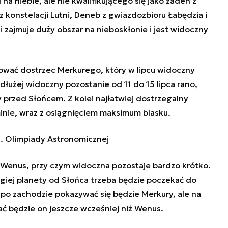
a niebie, ale nie kwalifikującego się jako żaden z
 konstelacji Lutni, Deneb z gwiazdozbioru Łabędzia i
tni zajmuje duży obszar na nieboskłonie i jest widoczny
ować dostrzec Merkurego, który w lipcu widoczny
łużej widoczny pozostanie od 11 do 15 lipca rano,
 przed Słońcem. Z kolei najłatwiej dostrzegalny
inie, wraz z osiągnięciem maksimum blasku.
. Olimpiady Astronomicznej
 Wenus, przy czym widoczna pozostaje bardzo krótko.
ugiej planety od Słońca trzeba będzie poczekać do
o po zachodzie pokazywać się będzie Merkury, ale na
kać będzie on jeszcze wcześniej niż Wenus.