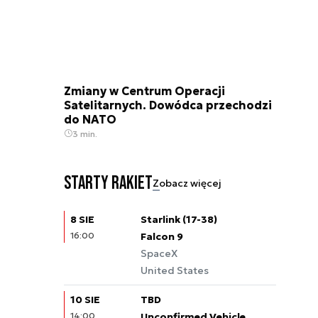
Zmiany w Centrum Operacji
Satelitarnych. Dowódca przechodzi
do NATO
3 min.
Starty rakiet
Zobacz więcej
8 SIE
Starlink (17-38)
16:00
Falcon 9
SpaceX
United States
10 SIE
TBD
14:00
Unconfirmed Vehicle