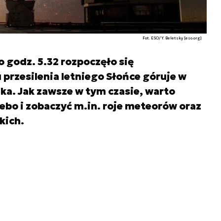
Fot. ESO/Y. Beletsky [eso.org]
o godz. 5.32 rozpoczęło się
 przesilenia letniego Słońce góruje w
ka. Jak zawsze w tym czasie, warto
iebo i zobaczyć m.in. roje meteorów oraz
kich.