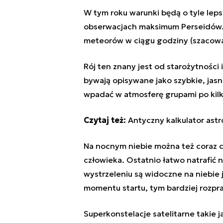
W tym roku warunki będą o tyle leps
obserwacjach maksimum Perseidów. M
meteorów w ciągu godziny (szacow
Rój ten znany jest od starożytności
bywają opisywane jako szybkie, jas
wpadać w atmosferę grupami po kilka
Czytaj też:
Antyczny kalkulator ast
Na nocnym niebie można też coraz c
człowieka. Ostatnio łatwo natrafić n
wystrzeleniu są widoczne na niebie
momentu startu, tym bardziej rozpras
Superkonstelacje satelitarne takie 