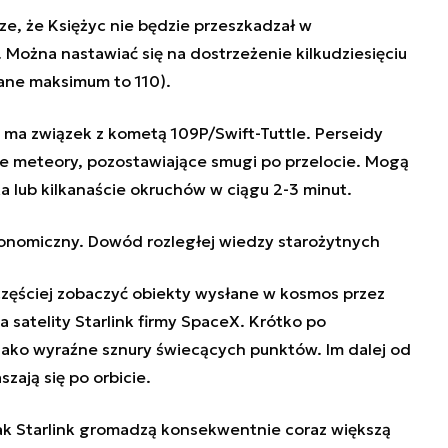
ze, że Księżyc nie będzie przeszkadzał w
ożna nastawiać się na dostrzeżenie kilkudziesięciu
ane maksimum to 110).
 i ma związek z kometą 109P/Swift-Tuttle. Perseidy
ne meteory, pozostawiające smugi po przelocie. Mogą
 lub kilkanaście okruchów w ciągu 2-3 minut.
ronomiczny. Dowód rozległej wiedzy starożytnych
zęściej zobaczyć obiekty wysłane w kosmos przez
a satelity Starlink firmy SpaceX. Krótko po
 jako wyraźne sznury świecących punktów. Im dalej od
zają się po orbicie.
jak Starlink gromadzą konsekwentnie coraz większą