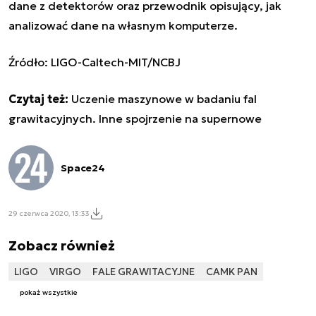
dane z detektorów oraz przewodnik opisujący, jak
analizować dane na własnym komputerze.
Źródło:
LIGO-Caltech-MIT
/
NCBJ
Czytaj też:
Uczenie maszynowe w badaniu fal
grawitacyjnych. Inne spojrzenie na supernowe
Space24
29 czerwca 2020, 13:33
Zobacz również
LIGO
VIRGO
FALE GRAWITACYJNE
CAMK PAN
pokaż wszystkie