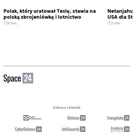
Polak, który uratował Teslę, stawia na
Netanjahu
polską zbrojeniówkę i lotnictwo
USA dla St
9 min.
2 min.
Zobacz również