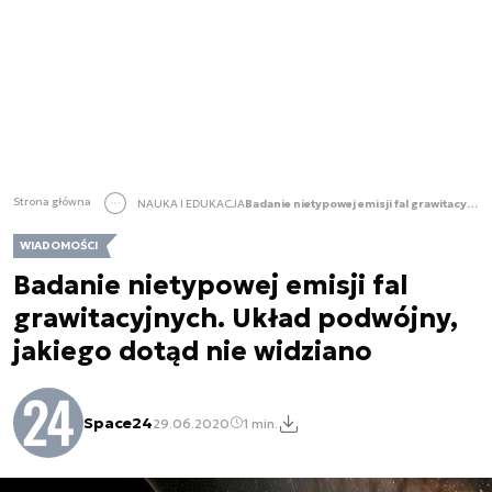
Strona główna
NAUKA I EDUKACJA
Badanie nietypowej emisji fal grawitacyjnych. Układ podwójny, jakiego dotąd nie widziano
WIADOMOŚCI
Badanie nietypowej emisji fal
grawitacyjnych. Układ podwójny,
jakiego dotąd nie widziano
Space24
29.06.2020
1 min.