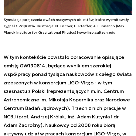
Symulacja połączenia dwóch masywnych obiektów, które wyemitowały
sygnał GW190814. Ilustracja: N. Fischer, H. Pfeiffer, A. Buonanno (Max
Planck Institute for Gravitational Physics) [www.ligo.caltech.edu]
W tym kontekście powstało opracowanie opisujące
emisję GW190814, będące wynikiem szerokiej
współpracy ponad tysiąca naukowców z całego świata
zrzeszonych w konsorcjum LIGO-Virgo - w tym
szesnastu z Polski (reprezentujących m.in. Centrum
Astronomiczne im. Mikołaja Kopernika oraz Narodowe
Centrum Badań Jądrowych). Trzech z nich pracuje w
NCBJ (prof. Andrzej Królak, inż. Adam Kutynia i dr
Adam Zadrożny). Naukowcy od 2008 roku biorą
aktywny udział w pracach konsorcjum LIGO-Virgo, w