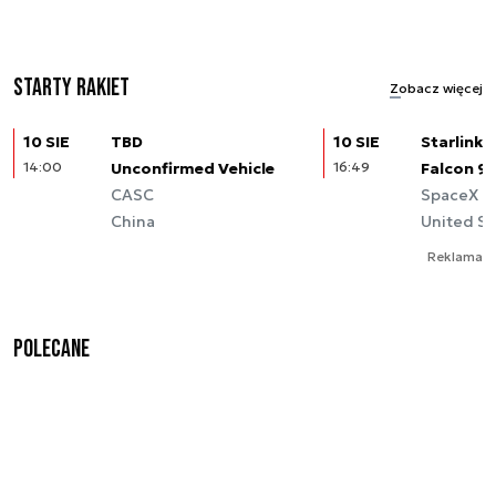
Starty rakiet
Zobacz więcej
10 SIE
TBD
10 SIE
Starlink (
14:00
Unconfirmed Vehicle
16:49
Falcon 9
CASC
SpaceX
China
United St
Reklama
Polecane