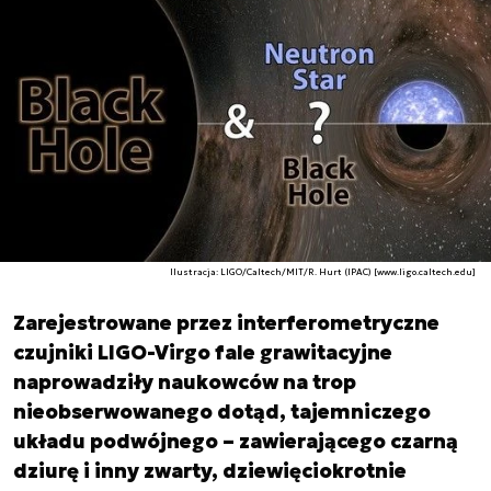
Ilustracja: LIGO/Caltech/MIT/R. Hurt (IPAC) [www.ligo.caltech.edu]
Zarejestrowane przez interferometryczne
czujniki LIGO-Virgo fale grawitacyjne
naprowadziły naukowców na trop
nieobserwowanego dotąd, tajemniczego
układu podwójnego – zawierającego czarną
dziurę i inny zwarty, dziewięciokrotnie