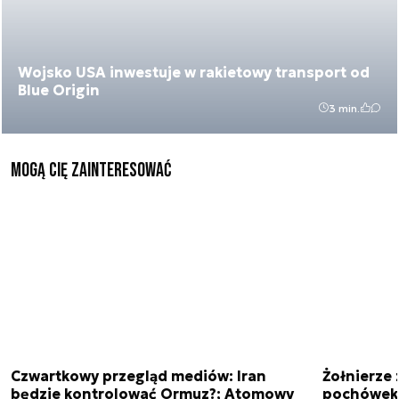
Wojsko USA inwestuje w rakietowy transport od
Blue Origin
3 min.
Mogą Cię zainteresować
Czwartkowy przegląd mediów: Iran
Żołnierze 
będzie kontrolować Ormuz?; Atomowy
pochówek 