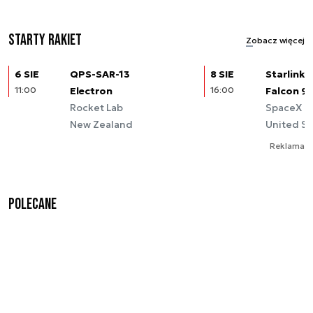
Starty rakiet
Zobacz więcej
6 SIE
QPS-SAR-13
8 SIE
Starlink (
11:00
Electron
16:00
Falcon 9
Rocket Lab
SpaceX
New Zealand
United St
Reklama
Polecane