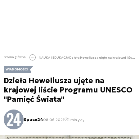
Strona główna
NAUKA I EDUKACJA
Dzieła Heweliusza ujęte na krajowej liście Programu UNESCO "Pamięć Świata"
WIADOMOŚCI
Dzieła Heweliusza ujęte na
krajowej liście Programu UNESCO
"Pamięć Świata"
Space24
08.06.2021
1 min.