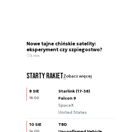
Nowe tajne chińskie satelity:
eksperyment czy szpiegostwo?
3 min.
Starty rakiet
Zobacz więcej
8 SIE
Starlink (17-38)
16:00
Falcon 9
SpaceX
United States
10 SIE
TBD
14:00
Unconfirmed Vehicle