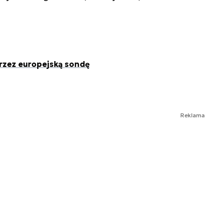
rzez europejską sondę
Reklama