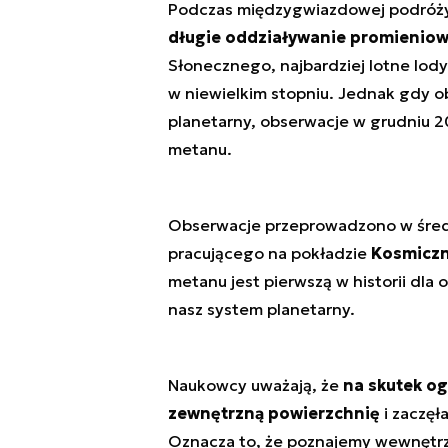
Podczas międzygwiazdowej podróż
długie oddziaływanie promienio
Słonecznego, najbardziej lotne lody 
w niewielkim stopniu. Jednak gdy obi
planetarny, obserwacje w grudniu 2
metanu.
Obserwacje przeprowadzono w średn
pracującego na pokładzie
Kosmiczn
metanu jest pierwszą w historii dl
nasz system planetarny.
Naukowcy uważają, że
na skutek og
zewnętrzną powierzchnię
i zaczęł
Oznacza to, że poznajemy wewnętrzny