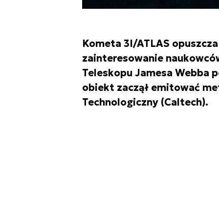
Kometa 3I/ATLAS opuszcza 
zainteresowanie naukowcó
Teleskopu Jamesa Webba pok
obiekt zaczął emitować met
Technologiczny (Caltech).