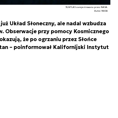
3I/ATLAS zarejestrowana przez NASA.
Autor. NASA
już Układ Słoneczny, ale nadal wzbudza
w. Obserwacje przy pomocy Kosmicznego
azują, że po ogrzaniu przez Słońce
an – poinformował Kalifornijski Instytut