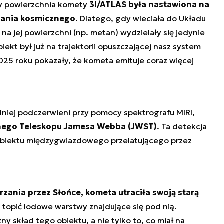
y powierzchnia komety
3I/ATLAS była nastawiona na
wania kosmicznego
. Dlatego, gdy wleciała do Układu
na jej powierzchni (np. metan) wydzielały się jedynie
ekt był już na trajektorii opuszczającej nasz system
025 roku pokazały, że kometa emituje coraz więcej
iej podczerwieni przy pomocy spektrografu MIRI,
ego Teleskopu Jamesa Webba (JWST)
. Ta detekcja
a obiektu międzygwiazdowego przelatującego przez
rzania przez Słońce, kometa utraciła swoją starą
a topić lodowe warstwy znajdujące się pod nią.
 skład tego obiektu, a nie tylko to, co miał na