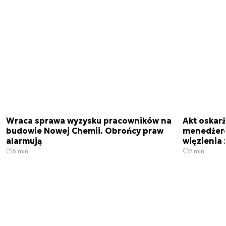
Wraca sprawa wyzysku pracowników na
Akt oskar
budowie Nowej Chemii. Obrońcy praw
menedżero
alarmują
więzienia z
6 min.
2 min.