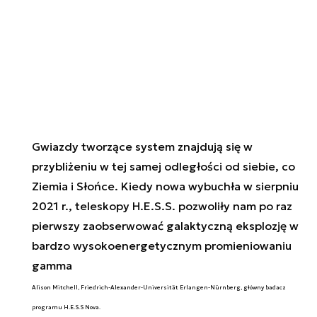
Gwiazdy tworzące system znajdują się w
przybliżeniu w tej samej odległości od siebie, co
Ziemia i Słońce. Kiedy nowa wybuchła w sierpniu
2021 r., teleskopy H.E.S.S. pozwoliły nam po raz
pierwszy zaobserwować galaktyczną eksplozję w
bardzo wysokoenergetycznym promieniowaniu
gamma
Alison Mitchell, Friedrich-Alexander-Universität Erlangen-Nürnberg, główny badacz
programu H.E.S.S Nova.