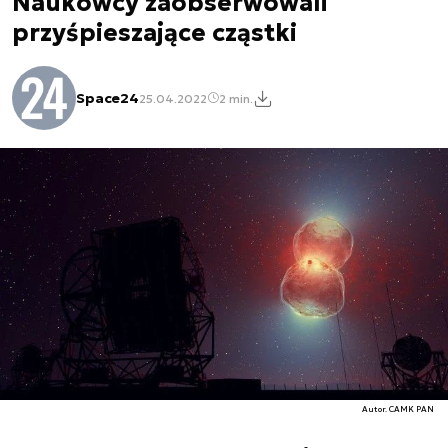
Naukowcy zaobserwowali
przyśpieszające cząstki
Space24
25.04.2022
2 min.
Autor. CAMK PAN