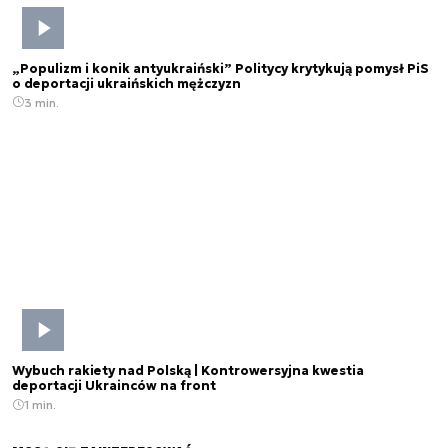
„Populizm i konik antyukraiński” Politycy krytykują pomysł PiS
o deportacji ukraińskich mężczyzn
3 min.
Wybuch rakiety nad Polską | Kontrowersyjna kwestia
deportacji Ukrainców na front
1 min.