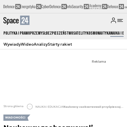
Polityka i prawo
Przemysł
Bezpieczeństwo
Satelity
Kosmonautyka
Nauka i ed
Wywiady
Wideo
Analizy
Starty rakiet
Reklama
Strona główna
NAUKA I EDUKACJA
Naukowcy zaobserwowali przyśpieszające cząstki
WIADOMOŚCI