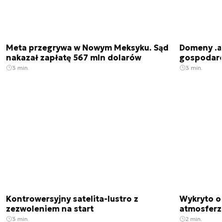
Meta przegrywa w Nowym Meksyku. Sąd
Domeny .ai
nakazał zapłatę 567 mln dolarów
gospodarek
3 min.
3 min.
Kontrowersyjny satelita-lustro z
Wykryto o
zezwoleniem na start
atmosfer
3 min.
2 min.