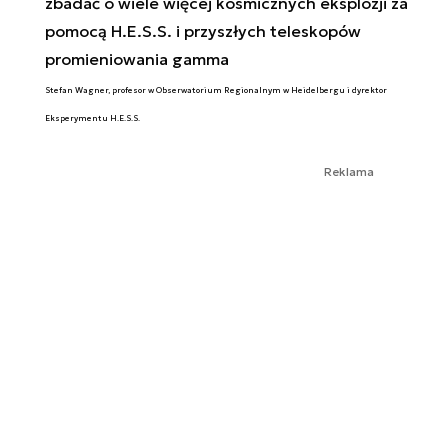
zbadać o wiele więcej kosmicznych eksplozji za
pomocą H.E.S.S. i przyszłych teleskopów
promieniowania gamma
Stefan Wagner, profesor w Obserwatorium Regionalnym w Heidelbergu i dyrektor
Eksperymentu H.E.S.S.
Reklama