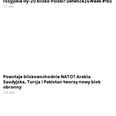
rosyjskie Iły-20 blisko Polski? Defence24Week #165
1 min.
Powstaje bliskowschodnie NATO? Arabia
Saudyjska, Turcja i Pakistan tworzą nowy blok
obronny
3 min.