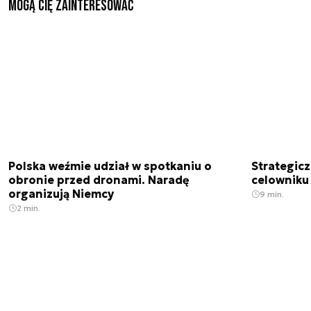
Mogą Cię zainteresować
Polska weźmie udział w spotkaniu o
Strategic
obronie przed dronami. Naradę
celowniku 
organizują Niemcy
9 min.
2 min.