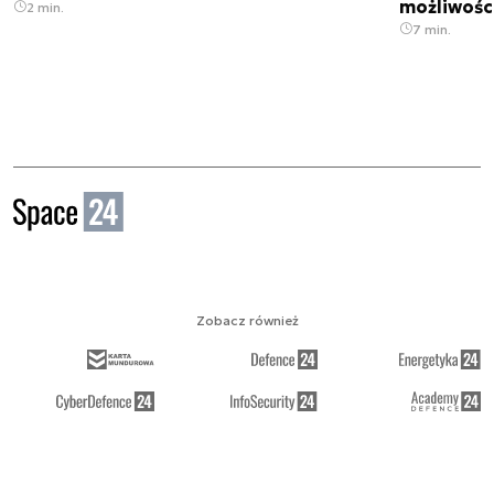
możliwości
2 min.
7 min.
Zobacz również