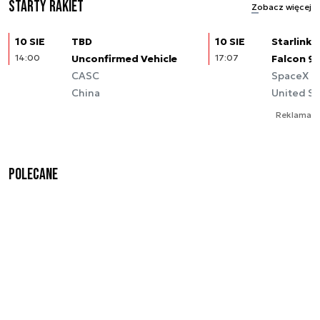
Starty rakiet
Zobacz więcej
10 SIE
TBD
10 SIE
Starlink (
14:00
Unconfirmed Vehicle
17:07
Falcon 9
CASC
SpaceX
China
United St
Reklama
Polecane