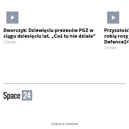
Dworczyk: Dziewięciu prezesów PGZ w
Przyszłoś
ciągu dziesięciu lat. „Coś tu nie działa”
robią rosyj
Defence2
3 min.
1 min.
Zobacz również