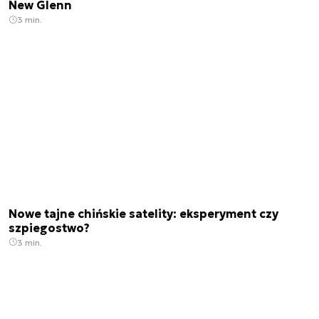
New Glenn
3 min.
Nowe tajne chińskie satelity: eksperyment czy
szpiegostwo?
3 min.