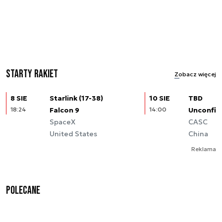
Starty rakiet
Zobacz więcej
8 SIE
Starlink (17-38)
10 SIE
TBD
18:24
Falcon 9
14:00
Unconfir
SpaceX
CASC
United States
China
Reklama
Polecane