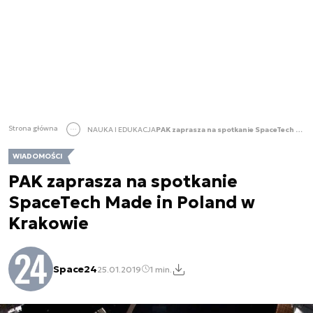
Strona główna
NAUKA I EDUKACJA
PAK zaprasza na spotkanie SpaceTech Made in Poland w Krakowie
WIADOMOŚCI
PAK zaprasza na spotkanie
SpaceTech Made in Poland w
Krakowie
Space24
25.01.2019
1 min.