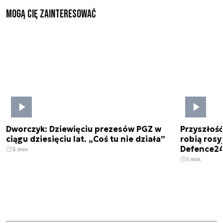
Mogą Cię zainteresować
Dworczyk: Dziewięciu prezesów PGZ w
Przyszłoś
ciągu dziesięciu lat. „Coś tu nie działa”
robią rosyj
Defence2
3 min.
1 min.