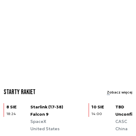
Starty rakiet
Zobacz więcej
8 SIE
Starlink (17-38)
10 SIE
TBD
18:24
Falcon 9
14:00
Unconfir
SpaceX
CASC
United States
China