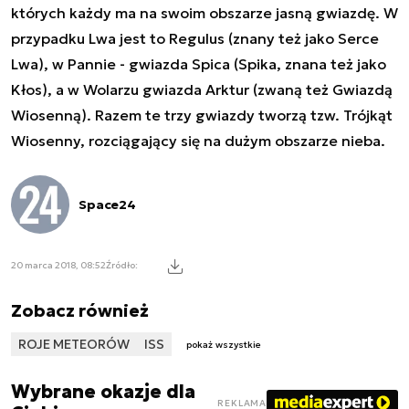
których każdy ma na swoim obszarze jasną gwiazdę. W
przypadku Lwa jest to Regulus (znany też jako Serce
Lwa), w Pannie - gwiazda Spica (Spika, znana też jako
Kłos), a w Wolarzu gwiazda Arktur (zwaną też Gwiazdą
Wiosenną). Razem te trzy gwiazdy tworzą tzw. Trójkąt
Wiosenny, rozciągający się na dużym obszarze nieba.
Space24
20 marca 2018, 08:52
Źródło:
Zobacz również
ROJE METEORÓW
ISS
pokaż wszystkie
Wybrane okazje dla
REKLAMA