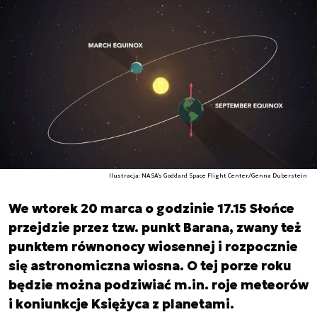
Ilustracja: NASA's Goddard Space Flight Center/Genna Duberstein
We wtorek 20 marca o godzinie 17.15 Słońce
przejdzie przez tzw. punkt Barana, zwany też
punktem równonocy wiosennej i rozpocznie
się astronomiczna wiosna. O tej porze roku
będzie można podziwiać m.in. roje meteorów
i koniunkcje Księżyca z planetami.