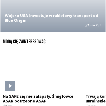
Wojsko USA inwestuje w rakietowy transport od
Blue Origin
3 min.
Mogą Cię zainteresować
Na SAFE się nie załapały. Śmigłowce
Trwają kon
ASAR potrzebne ASAP
ukraińskie
1 min.
2 min.