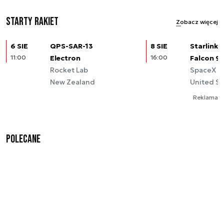
Starty rakiet
Zobacz więcej
6 SIE
QPS-SAR-13
8 SIE
Starlink (
11:00
Electron
16:00
Falcon 9
Rocket Lab
SpaceX
New Zealand
United St
Reklama
Polecane