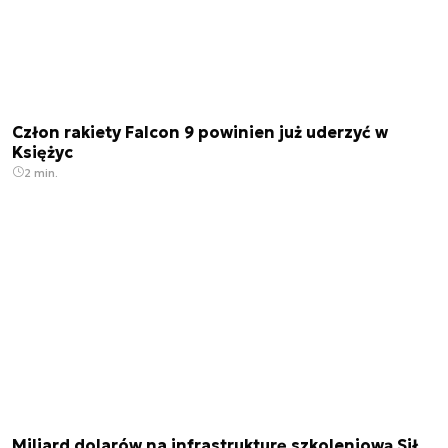
Człon rakiety Falcon 9 powinien już uderzyć w
Księżyc
2 min.
Miliard dolarów na infrastrukturę szkoleniową Sił