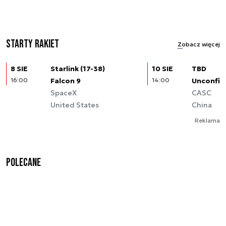
Starty rakiet
Zobacz więcej
8 SIE
Starlink (17-38)
10 SIE
TBD
16:00
Falcon 9
14:00
Unconfir
SpaceX
CASC
United States
China
Reklama
Polecane