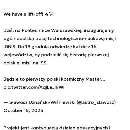
We have a lift-off! 🔥🚀
Dziś, na Politechnice Warszawskiej, inaugurujemy
ogólnopolską trasę technologiczno-naukową misji
IGNIS. Do 19 grudnia odwiedzę każde z 16
województw, by podzielić się historią pierwszej
polskiej misji na ISS.
Będzie to pierwszy polski kosmiczny Master…
pic.twitter.com/AqlLeJl9Wl
— Sławosz Uznański-Wiśniewski (@astro_slawosz)
October 15, 2025
Projekt jest kontynuacją działań edukacyjnych i