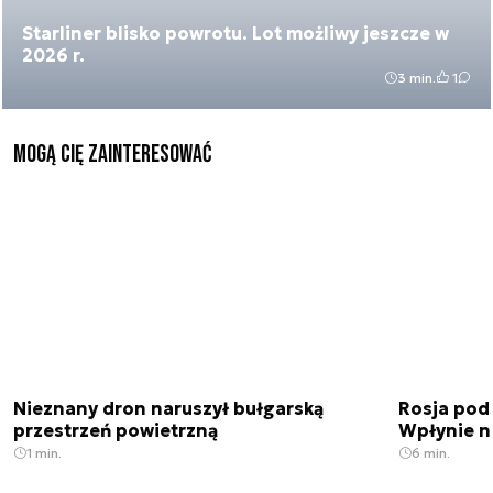
Starliner blisko powrotu. Lot możliwy jeszcze w
2026 r.
3 min.
1
Mogą Cię zainteresować
Nieznany dron naruszył bułgarską
Rosja pod
przestrzeń powietrzną
Wpłynie n
1 min.
6 min.