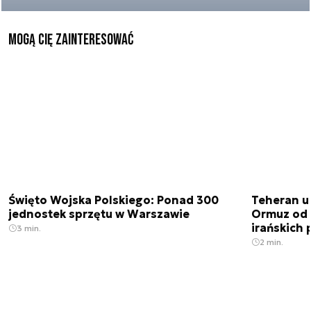
Mogą Cię zainteresować
Święto Wojska Polskiego: Ponad 300
Teheran uz
jednostek sprzętu w Warszawie
Ormuz od 
irańskich
3 min.
2 min.