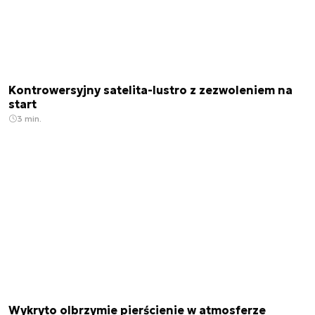
Kontrowersyjny satelita-lustro z zezwoleniem na
start
3 min.
Wykryto olbrzymie pierścienie w atmosferze