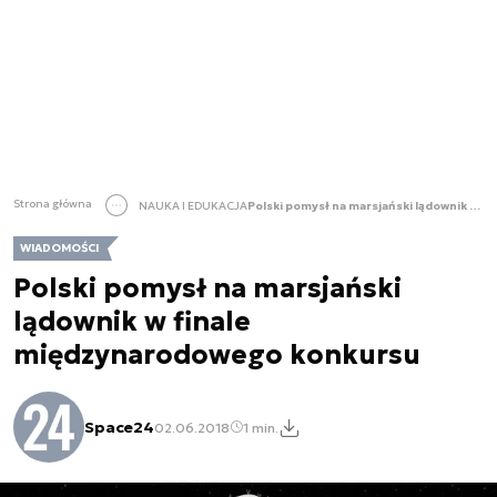
Strona główna
NAUKA I EDUKACJA
Polski pomysł na marsjański lądownik w finale międzynarodowego konkursu
WIADOMOŚCI
Polski pomysł na marsjański
lądownik w finale
międzynarodowego konkursu
Space24
02.06.2018
1 min.