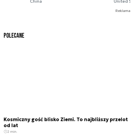
China
United St
Reklama
Polecane
Kosmiczny gość blisko Ziemi. To najbliższy przelot
od lat
2 min.