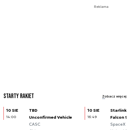
Reklama
Starty rakiet
Zobacz więcej
10 SIE
TBD
10 SIE
Starlink (
14:00
Unconfirmed Vehicle
16:49
Falcon 9
CASC
SpaceX