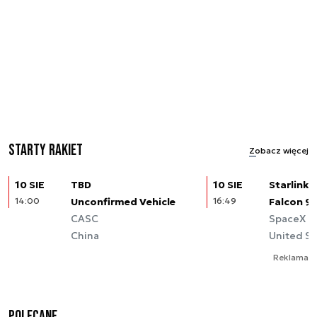
Starty rakiet
Zobacz więcej
10 SIE
TBD
10 SIE
Starlink (
14:00
Unconfirmed Vehicle
16:49
Falcon 9
CASC
SpaceX
China
United St
Reklama
Polecane