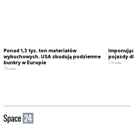
Ponad 1,3 tys. ton materiałów
Imponujące
wybuchowych. USA zbudują podziemne
pojazdy dl
bunkry w Europie
3 min.
1 min.