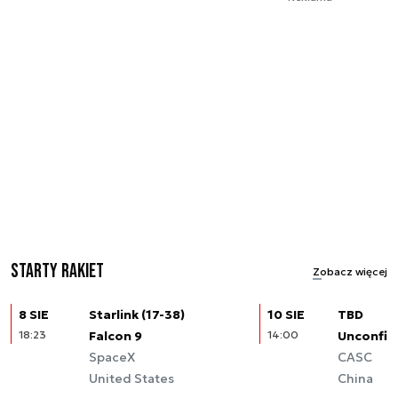
Starty rakiet
Zobacz więcej
8 SIE
Starlink (17-38)
10 SIE
TBD
18:23
Falcon 9
14:00
Unconfir
SpaceX
CASC
United States
China