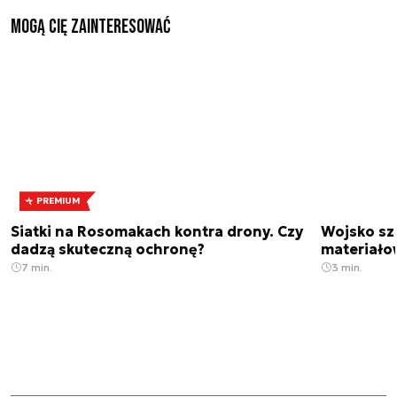
Mogą Cię zainteresować
PREMIUM
Siatki na Rosomakach kontra drony. Czy
Wojsko sz
dadzą skuteczną ochronę?
materiało
7 min.
3 min.