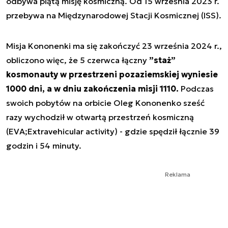
odbywa piątą misję kosmiczną. Od 15 września 2023 r.
przebywa na Międzynarodowej Stacji Kosmicznej (ISS).
Misja Kononenki ma się zakończyć 23 września 2024 r.,
obliczono więc, że 5 czerwca łączny
”staż”
kosmonauty w przestrzeni pozaziemskiej wyniesie
1000 dni, a w dniu zakończenia misji 1110.
Podczas
swoich pobytów na orbicie Oleg Kononenko sześć
razy wychodził w otwartą przestrzeń kosmiczną
(EVA;Extravehicular activity) - gdzie spędził łącznie 39
godzin i 54 minuty.
Reklama