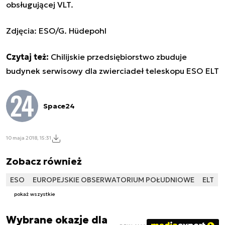
obsługującej VLT.
Zdjęcia:
ESO/G. Hüdepohl
Czytaj też:
Chilijskie przedsiębiorstwo zbuduje
budynek serwisowy dla zwierciadeł teleskopu ESO ELT
Space24
10 maja 2018, 15:31
Zobacz również
ESO
EUROPEJSKIE OBSERWATORIUM POŁUDNIOWE
ELT
pokaż wszystkie
Wybrane okazje dla