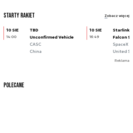
Starty rakiet
Zobacz więcej
10 SIE
TBD
10 SIE
Starlink (
14:00
Unconfirmed Vehicle
16:49
Falcon 9
CASC
SpaceX
China
United St
Reklama
Polecane