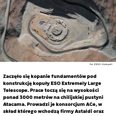
Fot. ESO/G. Hüdepohl
Zaczęło się kopanie fundamentów pod
konstrukcję kopuły ESO Extremely Large
Telescope. Prace toczą się na wysokości
ponad 3000 metrów na chilijskiej pustyni
Atacama. Prowadzi je konsorcjum ACe, w
skład którego wchodzą firmy Astaldi oraz