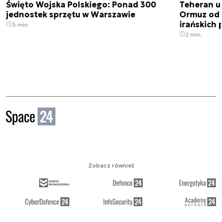
Święto Wojska Polskiego: Ponad 300
Teheran uz
jednostek sprzętu w Warszawie
Ormuz od 
irańskich
3 min.
2 min.
Zobacz również