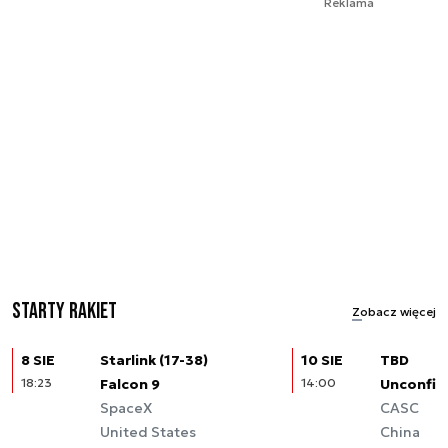
Reklama
Starty rakiet
Zobacz więcej
8 SIE
Starlink (17-38)
10 SIE
TBD
18:23
Falcon 9
14:00
Unconfir
SpaceX
CASC
United States
China