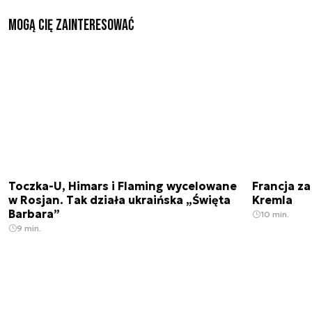
Mogą Cię zainteresować
Toczka-U, Himars i Flaming wycelowane
Francja z
w Rosjan. Tak działa ukraińska „Święta
Kremla
Barbara”
10 min.
9 min.