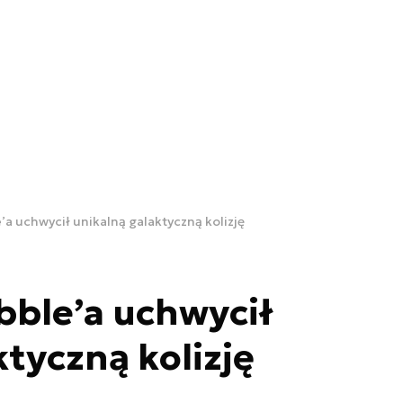
a uchwycił unikalną galaktyczną kolizję
bble’a uchwycił
ktyczną kolizję