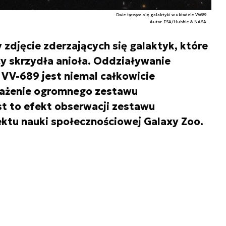
Dwie łączące się galaktyki w układzie VV689
Autor. ESA/Hubble & NASA
zdjęcie zderzających się galaktyk, które
y skrzydła anioła. Oddziaływanie
 VV-689 jest niemal całkowicie
rażenie ogromnego zestawu
st to efekt obserwacji zestawu
ktu nauki społecznościowej Galaxy Zoo.