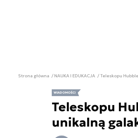
Strona główna
NAUKA I EDUKACJA
Teleskopu Hubble’
WIADOMOŚCI
Teleskopu Hu
unikalną gala