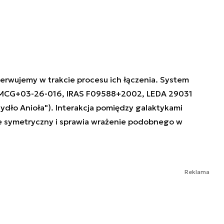
serwujemy w trakcie procesu ich łączenia. System
i MCG+03-26-016, IRAS F09588+2002, LEDA 29031
ydło Anioła"). Interakcja pomiędzy galaktykami
e symetryczny i sprawia wrażenie podobnego w
Reklama