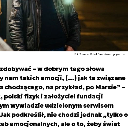
Fot. Tomasz Rożek/ archiwum prywatne
 zdobywać – w dobrym tego słowa
y nam takich emocji, (…) jak te związane
 chodzącego, na przykład, po Marsie” –
polski fizyk i założyciel fundacji
onym wywiadzie udzielonym serwisom
ak podkreślił, nie chodzi jednak „tylko o
eb emocjonalnych, ale o to, żeby świat