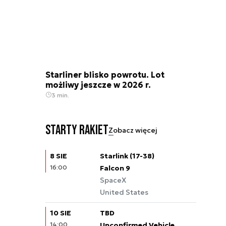
Starliner blisko powrotu. Lot
możliwy jeszcze w 2026 r.
3 min.
Starty rakiet
Zobacz więcej
8 SIE
Starlink (17-38)
16:00
Falcon 9
SpaceX
United States
10 SIE
TBD
14:00
Unconfirmed Vehicle