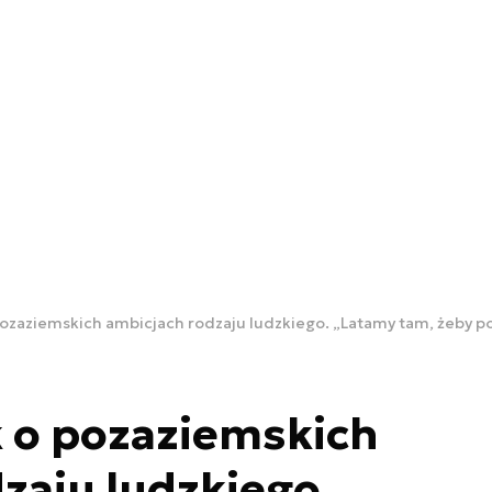
ozaziemskich ambicjach rodzaju ludzkiego. „Latamy tam, żeby p
 o pozaziemskich
zaju ludzkiego.